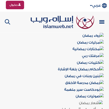
دخول
عربي