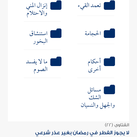
تعمد القيء
إنزال المني
والاحتلام
الحجامة
استنشاق
البخور
أحكام
ما لا يفسد
أخرى
الصوم
مسائل
الشك
والجهل والنسيان
الفتاوى (22)
لا يجوز الفطر في رمضان بغير عذر شرعي