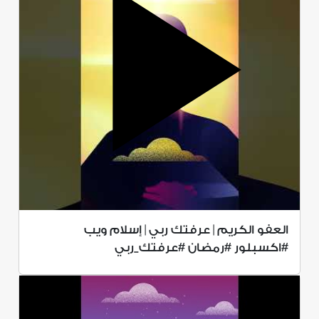
العفو الكريم | عرفتك ربي | إسلام ويب
#اكسبلور #رمضان #عرفتك_ربي