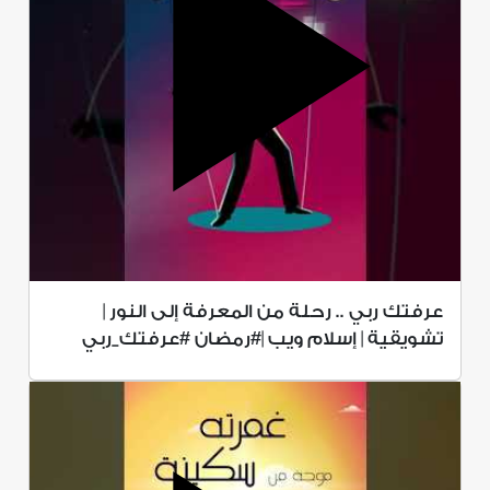
عرفتك ربي .. رحلة من المعرفة إلى النور |
تشويقية | إسلام ويب |#رمضان #عرفتك_ربي