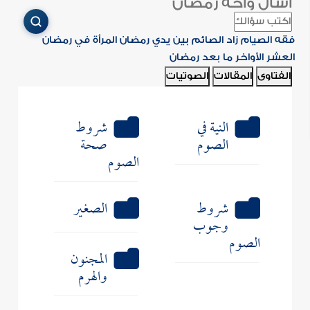
اسأل واحة رمضان
فقه الصيام
زاد الصائم
بين يدي رمضان
المرأة في رمضان
العشر الأواخر
ما بعد رمضان
الفتاوى
المقالات
الصوتيات
النية في
شروط
الصوم
صحة
الصوم
شروط
الصغير
وجوب
الصوم
المجنون
والهرم