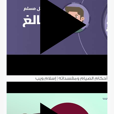
أحكام الصيام ومفسداته | إسلام ويب