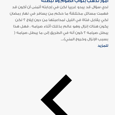
أمور تذهب بثواب الصوم ولا تبطله
لدي سؤال قد يبدو غرييا لكن في إجابته أتمنى أن أكون قد
فهمت مسائل مختلفة ما حكم من يسافر في نهار رمضان
لكي يقابل فتاة في الليل لمداعبتها من دون إيلاج ؟ لكن
يكون هناك إنزال وهو عالم بذللك أثناء صيامه ، فهل هذا
يبطل صيامه ؟ كون أنه في الطريق إلى ما يبطل صيامه (
بسبب الإنزال وخروج المني)،...
للمزيد