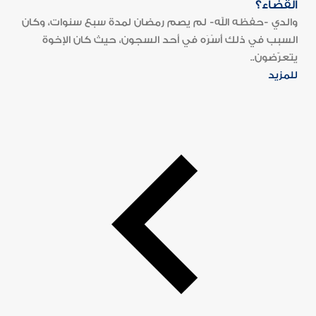
القضاء؟
والدي -حفظه الله- لم يصم رمضان لمدة سبع سنوات، وكان
السبب في ذلك أَسْرَه في أحد السجون، حيث كان الإخوة
يتعرّضون..
للمزيد