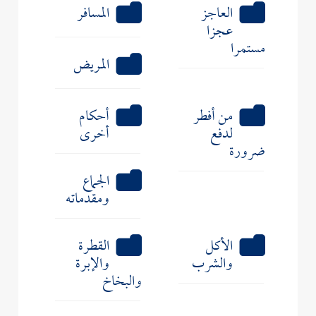
العاجز
المسافر
عجزا
مستمرا
المريض
من أفطر
أحكام
لدفع
أخرى
ضرورة
الجماع
ومقدماته
الأكل
القطرة
والشرب
والإبرة
والبخاخ