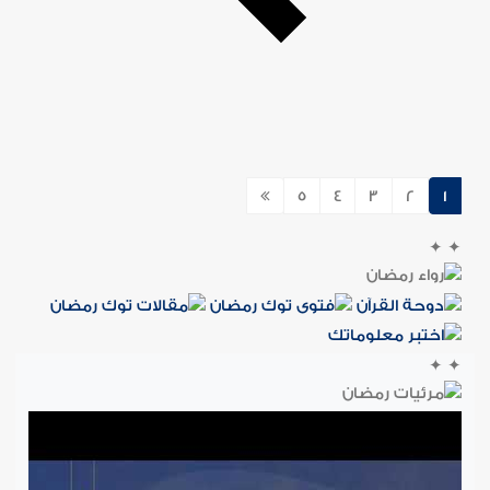
5
4
3
2
1
✦
✦
✦
✦