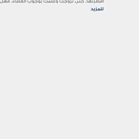
أفطرتها, حتى تزوجت وعلمت بوجوب القضاء. فهل علي
للمزيد