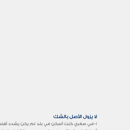
لا يزول الأصل بالشك
1-في صغري كنت أسكن في بلد لم يكن يشدد أهلها عل