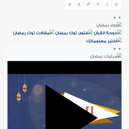
5
4
3
2
1
✦
✦
✦
✦