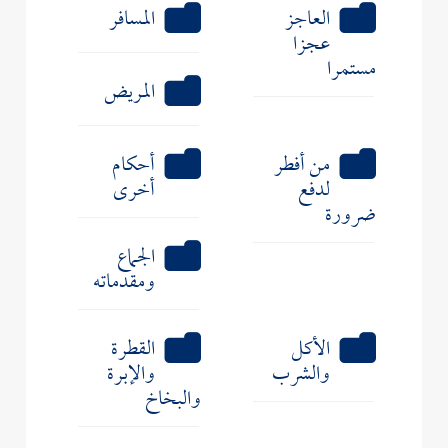
العاجز
المسافر
عجزا
مستمرا
المريض
من أفطر
أحكام
لدفع
أخرى
ضرورة
الجماع
ومقدماته
الأكل
القطرة
والشرب
والإبرة
والبخاخ