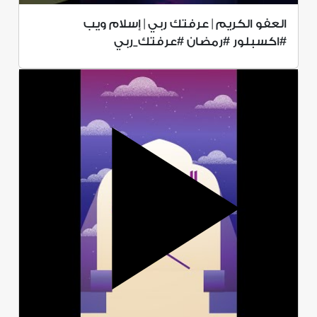
العفو الكريم | عرفتك ربي | إسلام ويب
#اكسبلور #رمضان #عرفتك_ربي