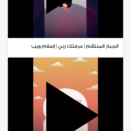
الجبار المنتقم | عرفتك ربي | إسلام ويب