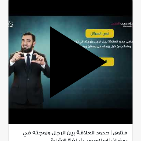
فتاوى | حدود العلاقة بين الرجل وزوجته في
رمضان | إسلام ويب | بلغة الإشارة