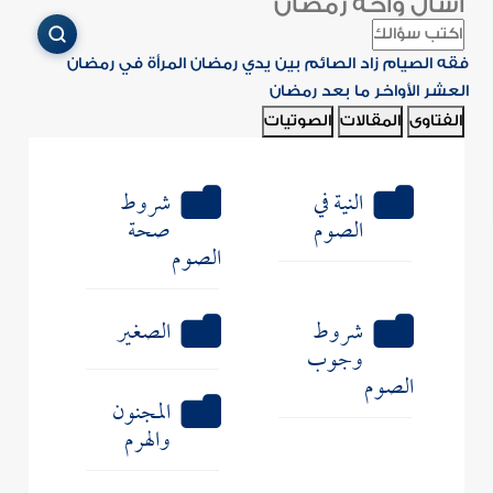
اسأل واحة رمضان
فقه الصيام
زاد الصائم
بين يدي رمضان
المرأة في رمضان
العشر الأواخر
ما بعد رمضان
الفتاوى
المقالات
الصوتيات
النية في
شروط
الصوم
صحة
الصوم
شروط
الصغير
وجوب
الصوم
المجنون
والهرم