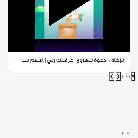
الزكاة .. دعوة للعروج | عرفتك ربي | إسلام يب
❯
❮
1 / 11
×
✦
✦