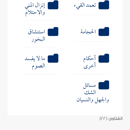
تعمد القيء
إنزال المني
والاحتلام
الحجامة
استنشاق
البخور
أحكام
ما لا يفسد
أخرى
الصوم
مسائل
الشك
والجهل والنسيان
الفتاوى (22)