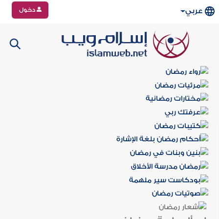
دخول
عربي