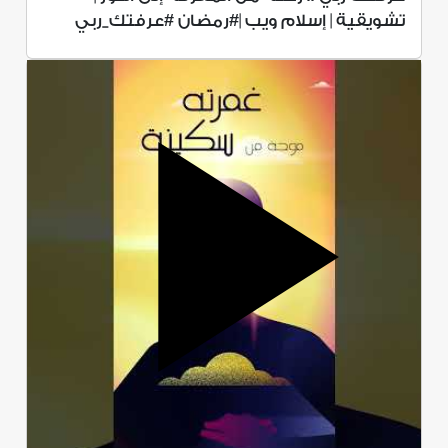
تشويقية | إسلام ويب |#رمضان #عرفتك_ربي