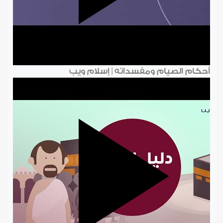
أحكام الصيام ومفسداته | إسلام ويب