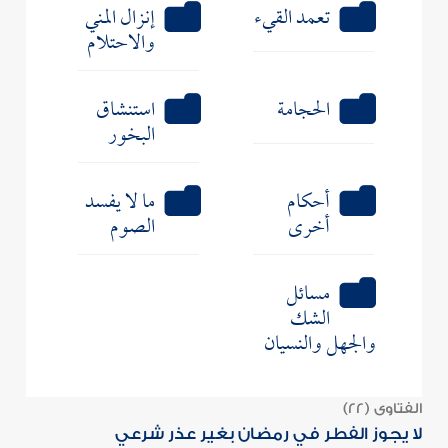
تعمد القيء
إنزال المني
والاحتلام
الحجامة
استنشاق
البخور
أحكام
ما لا يفسد
أخرى
الصوم
مسائل
الشك
والجهل والنسيان
الفتاوى (22)
لا يجوز الفطر في رمضان بغير عذر شرعي