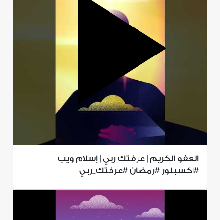
العفو الكريم | عرفتك ربي | إسلام ويب
#اكسبلور #رمضان #عرفتك_ربي