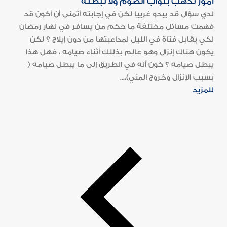
أمور تذهب بثواب الصوم ولا تبطله
لدي سؤال قد يبدو غرييا لكن في إجابته أتمنى أن أكون قد
فهمت مسائل مختلفة ما حكم من يسافر في نهار رمضان
لكي يقابل فتاة في الليل لمداعبتها من دون إيلاج ؟ لكن
يكون هناك إنزال وهو عالم بذللك أثناء صيامه ، فهل هذا
يبطل صيامه ؟ كون أنه في الطريق إلى ما يبطل صيامه (
بسبب الإنزال وخروج المني)،...
للمزيد