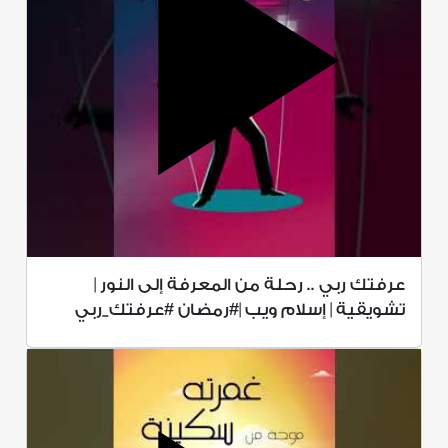
عرفتك ربي .. رحلة من المعرفة إلى النور |
تشويقية | إسلام ويب |#رمضان #عرفتك_ربي