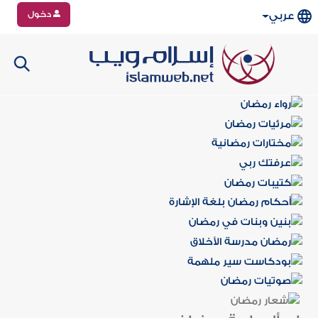
دخول
عربي