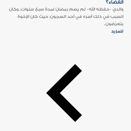
القضاء؟
والدي -حفظه الله- لم يصم رمضان لمدة سبع سنوات، وكان
السبب في ذلك أَسْرَه في أحد السجون، حيث كان الإخوة
يتعرّضون..
للمزيد