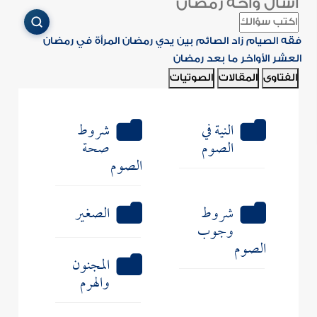
اسأل واحة رمضان
فقه الصيام
زاد الصائم
بين يدي رمضان
المرأة في رمضان
العشر الأواخر
ما بعد رمضان
الفتاوى
المقالات
الصوتيات
النية في
شروط
الصوم
صحة
الصوم
شروط
الصغير
وجوب
الصوم
المجنون
والهرم