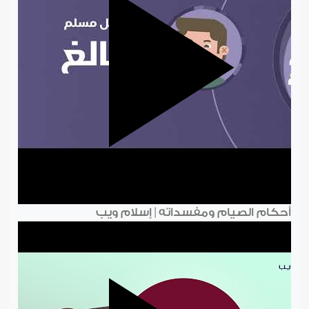
أحكام الصيام ومفسداته | إسلام ويب