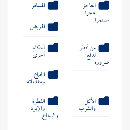
العاجز
المسافر
عجزا
مستمرا
المريض
من أفطر
أحكام
لدفع
أخرى
ضرورة
الجماع
ومقدماته
الأكل
القطرة
والشرب
والإبرة
والبخاخ