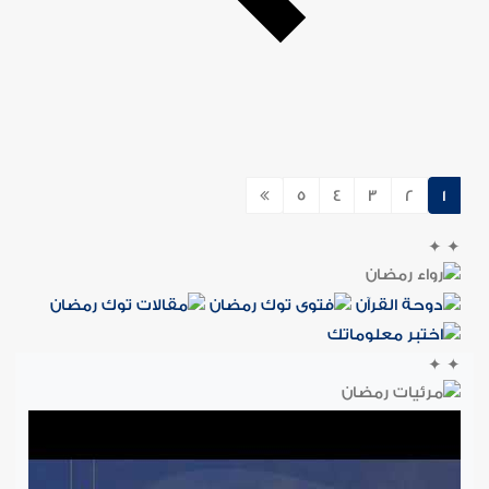
5
4
3
2
1
✦
✦
✦
✦