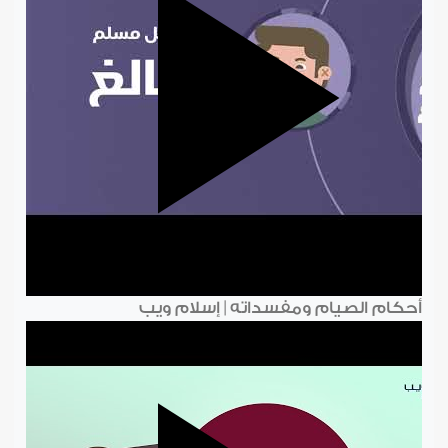
أحكام الصيام ومفسداته | إسلام ويب