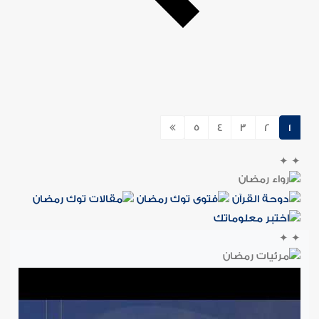
5
4
3
2
1
✦
✦
✦
✦