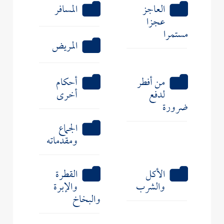
العاجز
المسافر
عجزا
مستمرا
المريض
من أفطر
أحكام
لدفع
أخرى
ضرورة
الجماع
ومقدماته
الأكل
القطرة
والشرب
والإبرة
والبخاخ