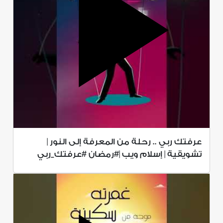
عرفتك ربي .. رحلة من المعرفة إلى النور |
تشويقية | إسلام ويب |#رمضان #عرفتك_ربي