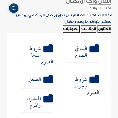
اسأل واحة رمضان
فقه الصيام
زاد الصائم
بين يدي رمضان
المرأة في رمضان
العشر الأواخر
ما بعد رمضان
الفتاوى
المقالات
الصوتيات
النية في
شروط
الصوم
صحة
الصوم
شروط
الصغير
وجوب
الصوم
المجنون
والهرم