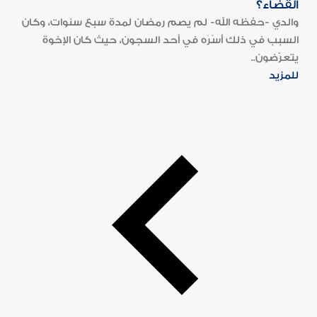
القضاء؟
والدي -حفظه الله- لم يصم رمضان لمدة سبع سنوات، وكان
السبب في ذلك أَسْرَه في أحد السجون، حيث كان الإخوة
يتعرّضون..
للمزيد