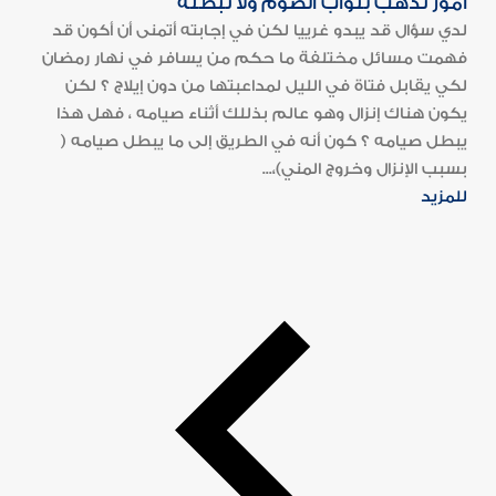
أمور تذهب بثواب الصوم ولا تبطله
لدي سؤال قد يبدو غرييا لكن في إجابته أتمنى أن أكون قد
فهمت مسائل مختلفة ما حكم من يسافر في نهار رمضان
لكي يقابل فتاة في الليل لمداعبتها من دون إيلاج ؟ لكن
يكون هناك إنزال وهو عالم بذللك أثناء صيامه ، فهل هذا
يبطل صيامه ؟ كون أنه في الطريق إلى ما يبطل صيامه (
بسبب الإنزال وخروج المني)،...
للمزيد