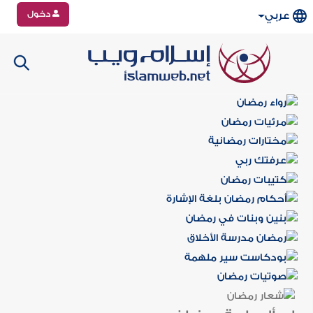
دخول
عربي