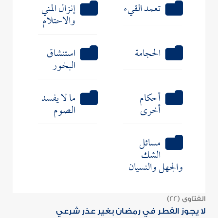
تعمد القيء
إنزال المني
والاحتلام
الحجامة
استنشاق
البخور
أحكام
ما لا يفسد
أخرى
الصوم
مسائل
الشك
والجهل والنسيان
الفتاوى (22)
لا يجوز الفطر في رمضان بغير عذر شرعي