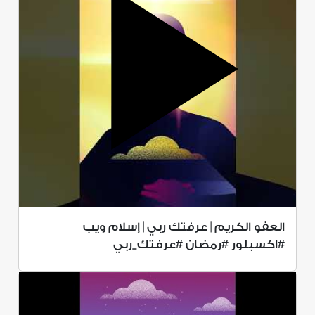
العفو الكريم | عرفتك ربي | إسلام ويب
#اكسبلور #رمضان #عرفتك_ربي