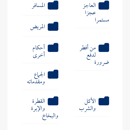
العاجز
المسافر
عجزا
مستمرا
المريض
من أفطر
أحكام
لدفع
أخرى
ضرورة
الجماع
ومقدماته
الأكل
القطرة
والشرب
والإبرة
والبخاخ