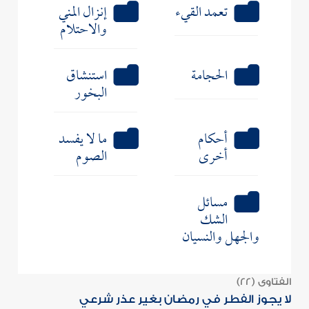
تعمد القيء
إنزال المني
والاحتلام
الحجامة
استنشاق
البخور
أحكام
ما لا يفسد
أخرى
الصوم
مسائل
الشك
والجهل والنسيان
الفتاوى (22)
لا يجوز الفطر في رمضان بغير عذر شرعي