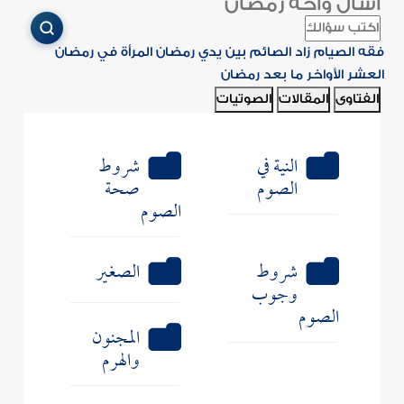
اسأل واحة رمضان
فقه الصيام
زاد الصائم
بين يدي رمضان
المرأة في رمضان
العشر الأواخر
ما بعد رمضان
الفتاوى
المقالات
الصوتيات
النية في
شروط
الصوم
صحة
الصوم
شروط
الصغير
وجوب
الصوم
المجنون
والهرم