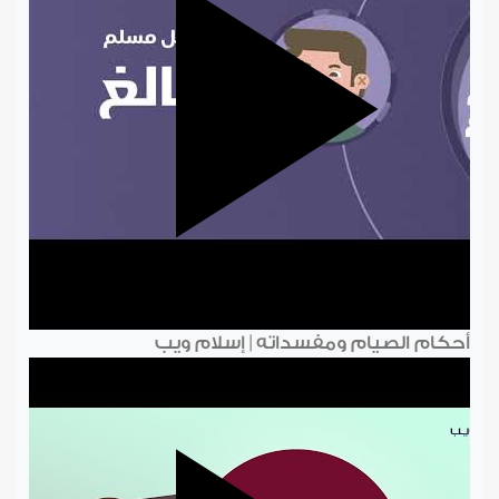
أحكام الصيام ومفسداته | إسلام ويب