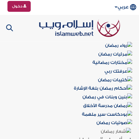
دخول
عربي