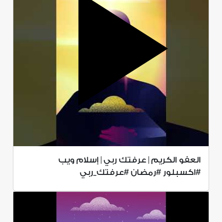
العفو الكريم | عرفتك ربي | إسلام ويب
#اكسبلور #رمضان #عرفتك_ربي