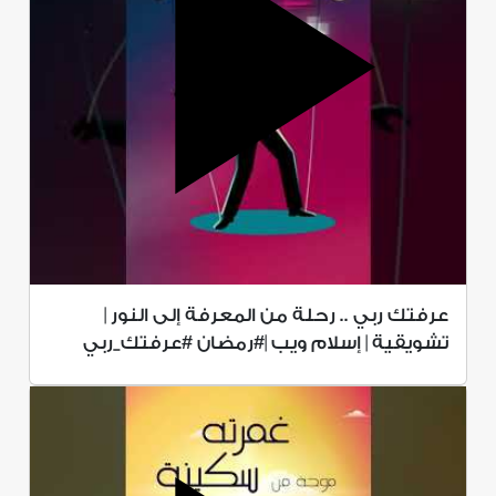
عرفتك ربي .. رحلة من المعرفة إلى النور |
تشويقية | إسلام ويب |#رمضان #عرفتك_ربي