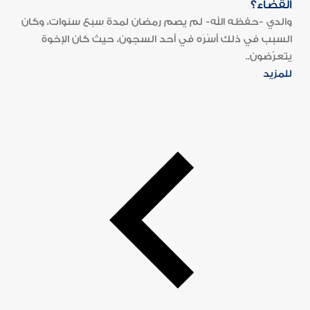
القضاء؟
والدي -حفظه الله- لم يصم رمضان لمدة سبع سنوات، وكان
السبب في ذلك أَسْرَه في أحد السجون، حيث كان الإخوة
يتعرّضون..
للمزيد