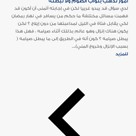
أمور تذهب بثواب الصوم ولا تبطله
لدي سؤال قد يبدو غرييا لكن في إجابته أتمنى أن أكون قد
فهمت مسائل مختلفة ما حكم من يسافر في نهار رمضان
لكي يقابل فتاة في الليل لمداعبتها من دون إيلاج ؟ لكن
يكون هناك إنزال وهو عالم بذللك أثناء صيامه ، فهل هذا
يبطل صيامه ؟ كون أنه في الطريق إلى ما يبطل صيامه (
بسبب الإنزال وخروج المني)،...
للمزيد