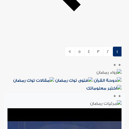
5
4
3
2
1
✦
✦
✦
✦