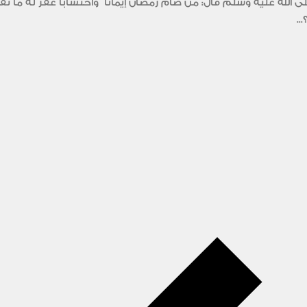
الله عليه وسلم قال: من صام رمضان إيمانا ً واحتساباً غفر له ما 
..