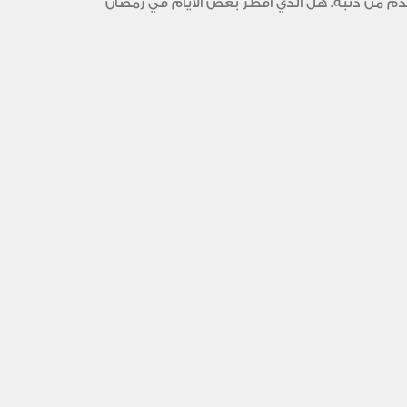
تقدم من ذنبه. هل الذي أفطر بعض الأيام في رمضان