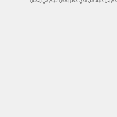
تقدم من ذنبه. هل الذي أفطر بعض الأيام في رمضان