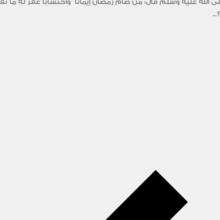
الله عليه وسلم قال: من صام رمضان إيمانا ً واحتساباً غفر له ما 
..