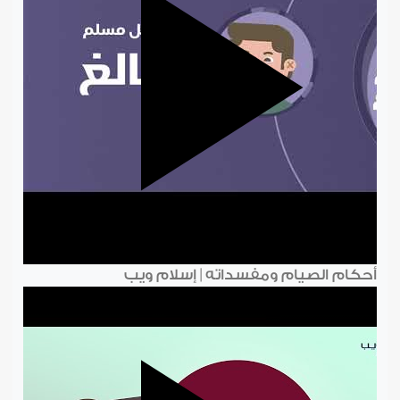
أحكام الصيام ومفسداته | إسلام ويب