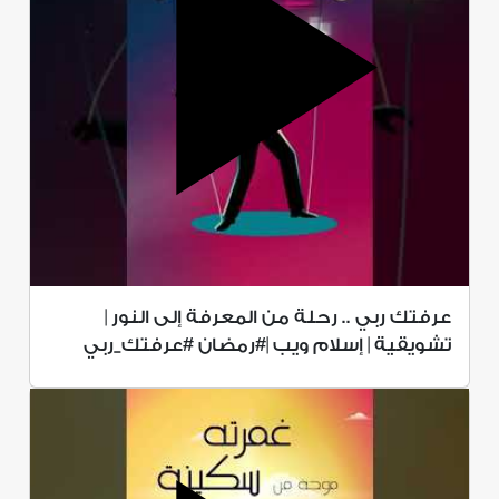
عرفتك ربي .. رحلة من المعرفة إلى النور |
تشويقية | إسلام ويب |#رمضان #عرفتك_ربي