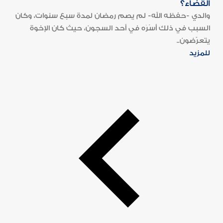
القضاء؟
والدي -حفظه الله- لم يصم رمضان لمدة سبع سنوات، وكان
السبب في ذلك أَسْرَه في أحد السجون، حيث كان الإخوة
يتعرّضون..
للمزيد