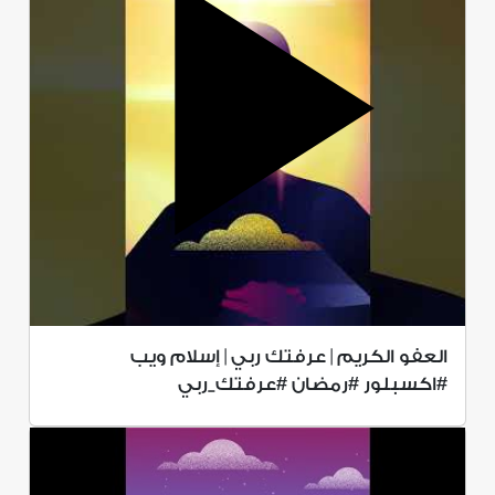
العفو الكريم | عرفتك ربي | إسلام ويب
#اكسبلور #رمضان #عرفتك_ربي