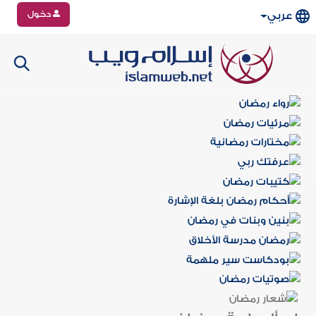
دخول
عربي