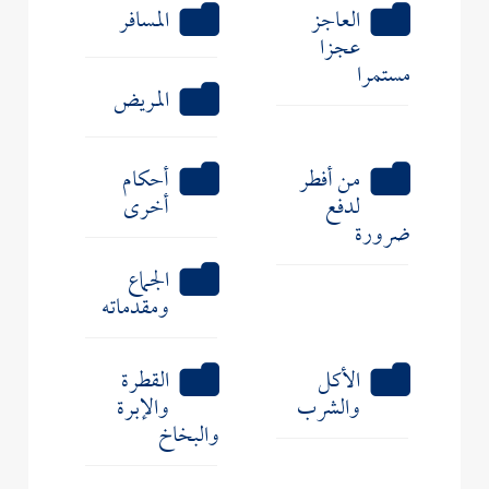
العاجز
المسافر
عجزا
مستمرا
المريض
من أفطر
أحكام
لدفع
أخرى
ضرورة
الجماع
ومقدماته
الأكل
القطرة
والشرب
والإبرة
والبخاخ