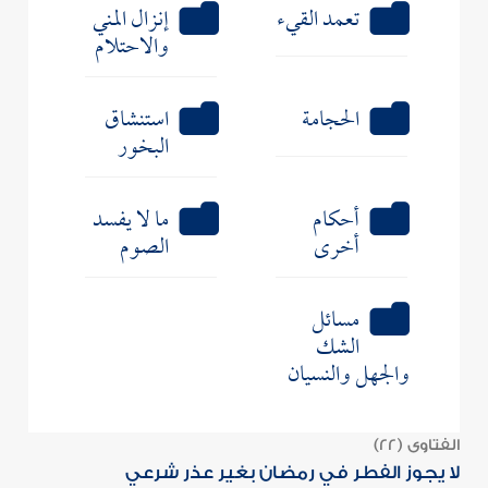
تعمد القيء
إنزال المني
والاحتلام
الحجامة
استنشاق
البخور
أحكام
ما لا يفسد
أخرى
الصوم
مسائل
الشك
والجهل والنسيان
الفتاوى (22)
لا يجوز الفطر في رمضان بغير عذر شرعي