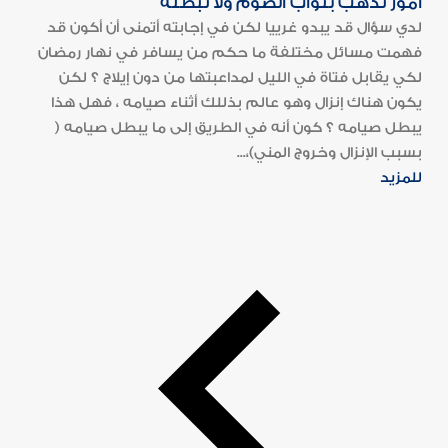
أمور تذهب بثواب الصوم ولا تبطله
لدي سؤال قد يبدو غرييا لكن في إجابته أتمنى أن أكون قد
فهمت مسائل مختلفة ما حكم من يسافر في نهار رمضان
لكي يقابل فتاة في الليل لمداعبتها من دون إيلاج ؟ لكن
يكون هناك إنزال وهو عالم بذللك أثناء صيامه ، فهل هذا
يبطل صيامه ؟ كون أنه في الطريق إلى ما يبطل صيامه (
بسبب الإنزال وخروج المني)،...
للمزيد