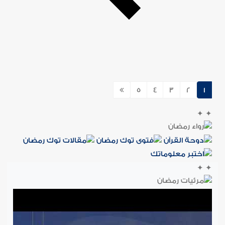
5
4
3
2
1
✦
✦
✦
✦