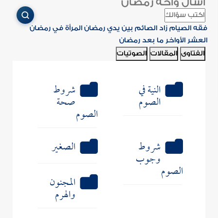
اسأل واحة رمضان
فقه الصيام
زاد الصائم
بين يدي رمضان
المرأة في رمضان
العشر الأواخر
ما بعد رمضان
الفتاوى
المقالات
الصوتيات
النية في
شروط
الصوم
صحة
الصوم
شروط
الصغير
وجوب
الصوم
المجنون
والهرم