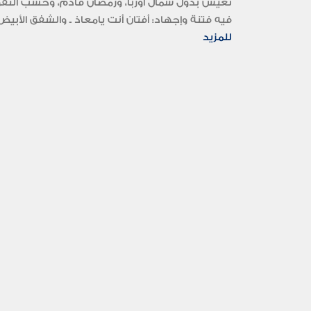
فيه فتنة وإجهاد: أفتان أنت يامعاذ ـ والشفق الأبيض 
للمزيد