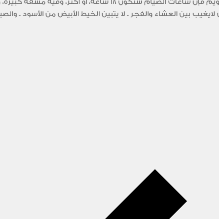
نعيش بدول شمال أوربا، ورمضان قادم، وحسب التقويم فإن ساعات الصيام
لايغيب بين العشاء والفجر ـ لا يتبين الخيط الأبيض من الأسود ـ والصيا