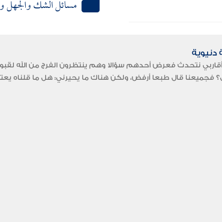
مسائل الشك والجهل وا
دنيوية
قاربي نتحدث فعرض أحدهم سؤالا وهم ينتظرون الفرج من الله لقبول إ
ل؟ فجميعنا قال طبعا أرفض، ولكن هناك ما يحيرني: هل ما قلناه يعتبر ا