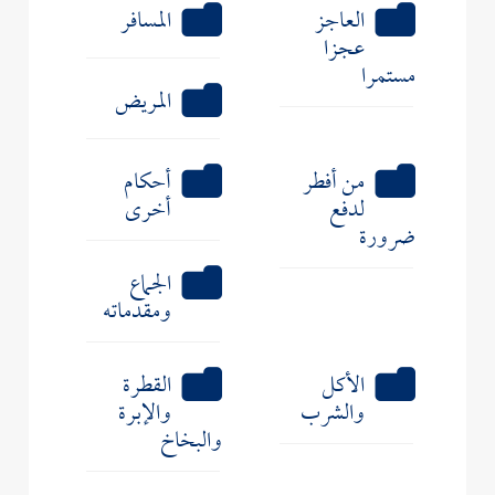
العاجز
المسافر
عجزا
مستمرا
المريض
من أفطر
أحكام
لدفع
أخرى
ضرورة
الجماع
ومقدماته
الأكل
القطرة
والشرب
والإبرة
والبخاخ