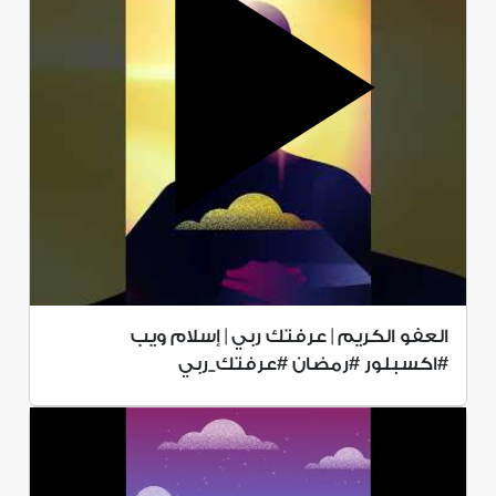
العفو الكريم | عرفتك ربي | إسلام ويب
#اكسبلور #رمضان #عرفتك_ربي