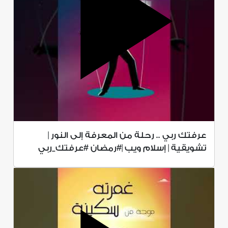
عرفتك ربي .. رحلة من المعرفة إلى النور |
تشويقية | إسلام ويب |#رمضان #عرفتك_ربي