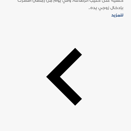
خشية على حليب الرضاعة، وفي يوم من رمضان أفطرت
بإدخال زوجي يده..
للمزيد