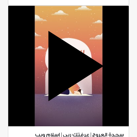
سجدة العروج | عرفتك ربي | إسلام ويب