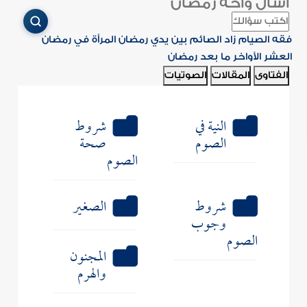
اسأل واحة رمضان
فقه الصيام
زاد الصائم
بين يدي رمضان
المرأة في رمضان
العشر الأواخر
ما بعد رمضان
الفتاوى
المقالات
الصوتيات
النية في
شروط
الصوم
صحة
الصوم
شروط
الصغير
وجوب
الصوم
المجنون
والهرم