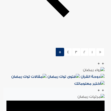
5
4
3
2
1
✦
✦
✦
✦