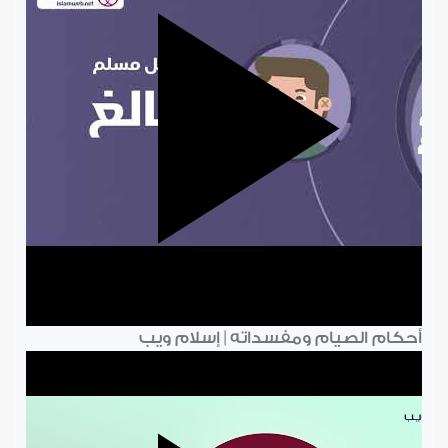
أحكام الصيام ومفسداته | إسلام ويب