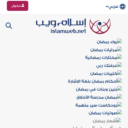
دخول
عربي