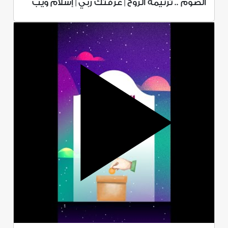
الصوم .. ترنيمة الروح | عرفتك ربي | إسلام ويب