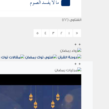
ما لا يفسد الصوم
الفتاوى (22)
5
4
3
2
1
✦
✦
✦
✦