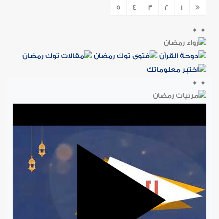
5
4
3
2
1
✦
✦
✦
✦