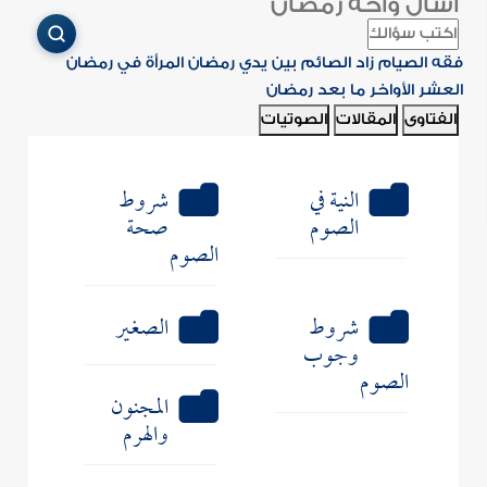
اسأل واحة رمضان
فقه الصيام
زاد الصائم
بين يدي رمضان
المرأة في رمضان
العشر الأواخر
ما بعد رمضان
الفتاوى
المقالات
الصوتيات
النية في
شروط
الصوم
صحة
الصوم
شروط
الصغير
وجوب
الصوم
المجنون
والهرم