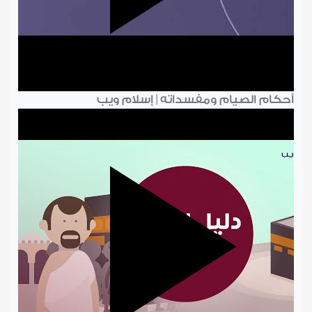
أحكام الصيام ومفسداته | إسلام ويب