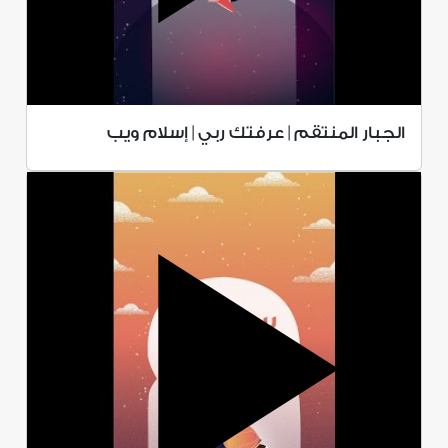
الجبار المنتقم | عرفتك ربي | إسلام ويب