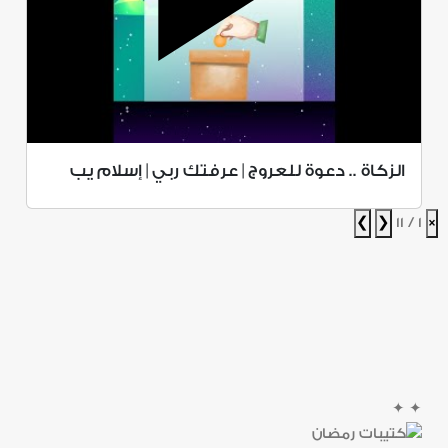
الزكاة .. دعوة للعروج | عرفتك ربي | إسلام يب
❯
❮
1 / 11
×
✦
✦