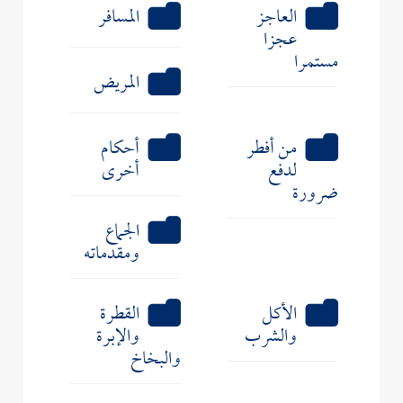
العاجز
المسافر
عجزا
مستمرا
المريض
من أفطر
أحكام
لدفع
أخرى
ضرورة
الجماع
ومقدماته
الأكل
القطرة
والشرب
والإبرة
والبخاخ