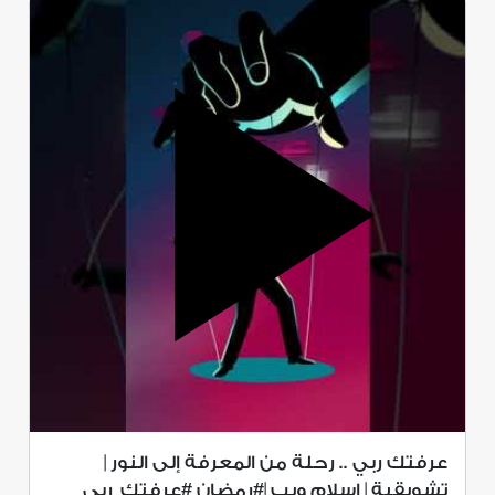
عرفتك ربي .. رحلة من المعرفة إلى النور |
تشويقية | إسلام ويب |#رمضان #عرفتك_ربي