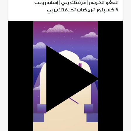
العفو الكريم | عرفتك ربي | إسلام ويب
#اكسبلور #رمضان #عرفتك_ربي