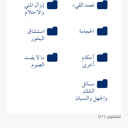
تعمد القيء
إنزال المني
والاحتلام
الحجامة
استنشاق
البخور
أحكام
ما لا يفسد
أخرى
الصوم
مسائل
الشك
والجهل والنسيان
الفتاوى (22)