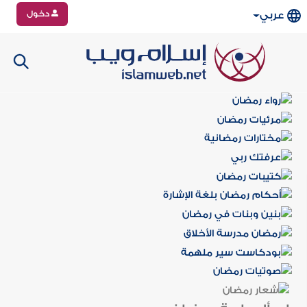
دخول
عربي