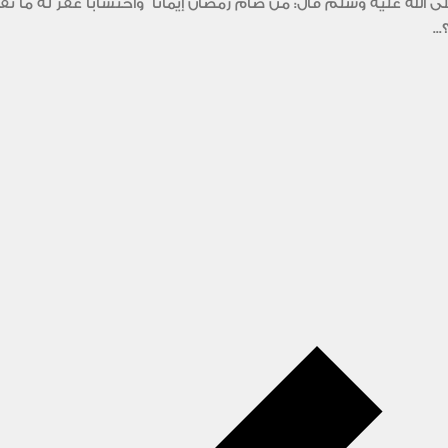
الله عليه وسلم قال: من صام رمضان إيمانا ً واحتساباً غفر له ما 
..