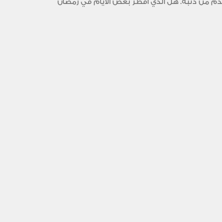
تقدم من ذنبه. هل الذي أفطر بعض الأيام في رمضان