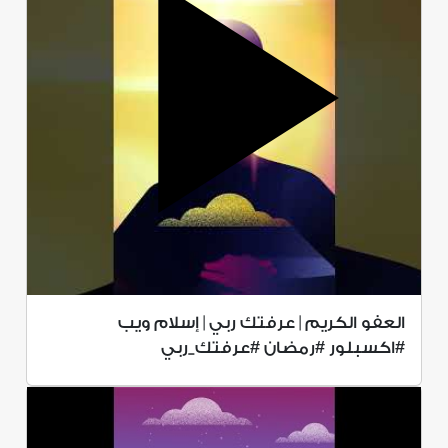
العفو الكريم | عرفتك ربي | إسلام ويب
#اكسبلور #رمضان #عرفتك_ربي