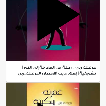
عرفتك ربي .. رحلة من المعرفة إلى النور |
تشويقية | إسلام ويب |#رمضان #عرفتك_ربي