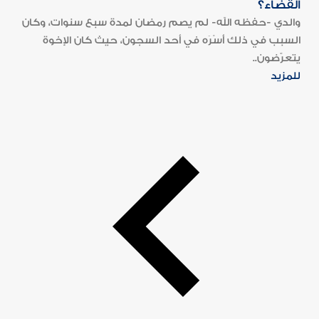
القضاء؟
والدي -حفظه الله- لم يصم رمضان لمدة سبع سنوات، وكان
السبب في ذلك أَسْرَه في أحد السجون، حيث كان الإخوة
يتعرّضون..
للمزيد