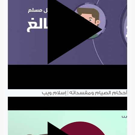
أحكام الصيام ومفسداته | إسلام ويب