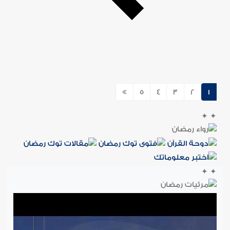
5
4
3
2
1
✦
✦
✦
✦