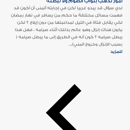
أمور تذهب بثواب الصوم ولا تبطله
لدي سؤال قد يبدو غرييا لكن في إجابته أتمنى أن أكون قد
فهمت مسائل مختلفة ما حكم من يسافر في نهار رمضان
لكي يقابل فتاة في الليل لمداعبتها من دون إيلاج ؟ لكن
يكون هناك إنزال وهو عالم بذللك أثناء صيامه ، فهل هذا
يبطل صيامه ؟ كون أنه في الطريق إلى ما يبطل صيامه (
بسبب الإنزال وخروج المني)،...
للمزيد