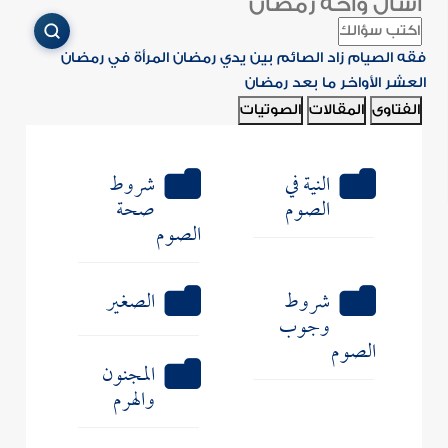
اسأل واحة رمضان
فقه الصيام
زاد الصائم
بين يدي رمضان
المرأة في رمضان
العشر الأواخر
ما بعد رمضان
الفتاوى
المقالات
الصوتيات
النية في
شروط
الصوم
صحة
الصوم
شروط
الصغير
وجوب
الصوم
المجنون
والهرم