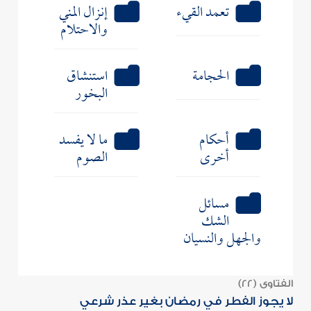
تعمد القيء
إنزال المني
والاحتلام
الحجامة
استنشاق
البخور
أحكام
ما لا يفسد
أخرى
الصوم
مسائل
الشك
والجهل والنسيان
الفتاوى (22)
لا يجوز الفطر في رمضان بغير عذر شرعي