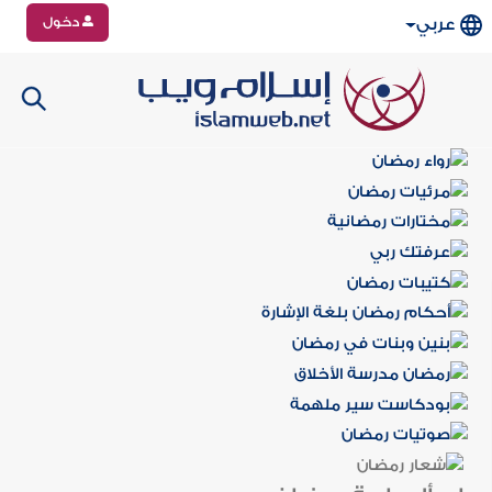
دخول
عربي