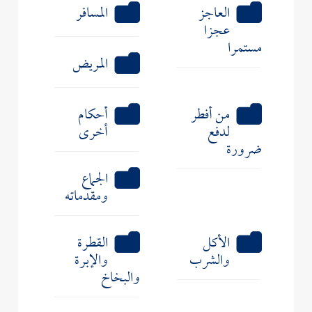
العاجز
المسافر
عجزا
مستمرا
المريض
من أفطر
أحكام
لدفع
أخرى
ضرورة
الجماع
ومقدماته
الأكل
القطرة
والشرب
والإبرة
والبخاخ