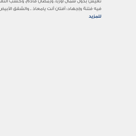
فيه فتنة وإجهاد: أفتان أنت يامعاذ ـ والشفق الأبيض 
للمزيد