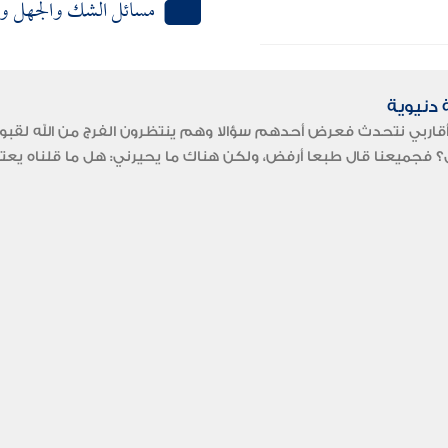
مسائل الشك والجهل وا
دنيوية
قاربي نتحدث فعرض أحدهم سؤالا وهم ينتظرون الفرج من الله لقبول إ
ل؟ فجميعنا قال طبعا أرفض، ولكن هناك ما يحيرني: هل ما قلناه يعتبر ا