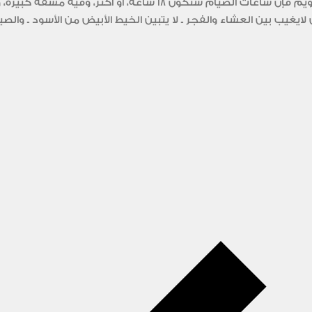
نعيش بدول شمال أوربا، ورمضان قادم، وحسب التقويم فإن ساعات الصيام
لايغيب بين العشاء والفجر ـ لا يتبين الخيط الأبيض من الأسود ـ والصيا