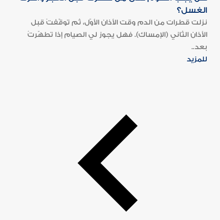
الغسل؟
نزلت قطرات من الدم وقت الأذان الأوّل، ثم توقّفتْ قبل
الأذان الثاني (الإمساك). فهل يجوز لي الصيام إذا تطهّرتُ
بعد..
للمزيد