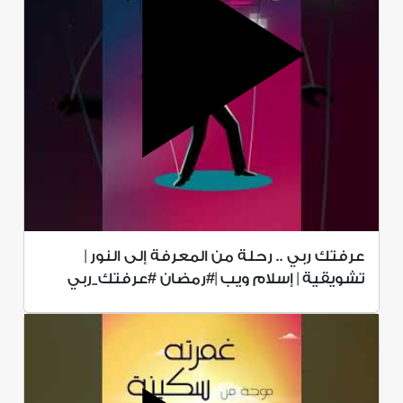
عرفتك ربي .. رحلة من المعرفة إلى النور |
تشويقية | إسلام ويب |#رمضان #عرفتك_ربي