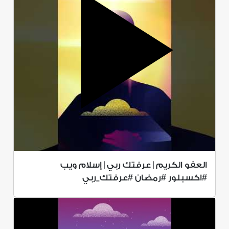
العفو الكريم | عرفتك ربي | إسلام ويب
#اكسبلور #رمضان #عرفتك_ربي