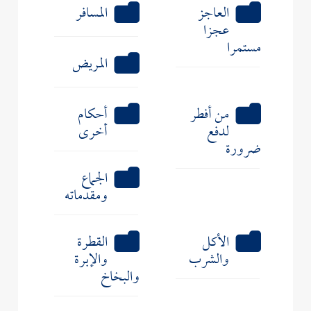
العاجز
المسافر
عجزا
مستمرا
المريض
من أفطر
أحكام
لدفع
أخرى
ضرورة
الجماع
ومقدماته
الأكل
القطرة
والشرب
والإبرة
والبخاخ