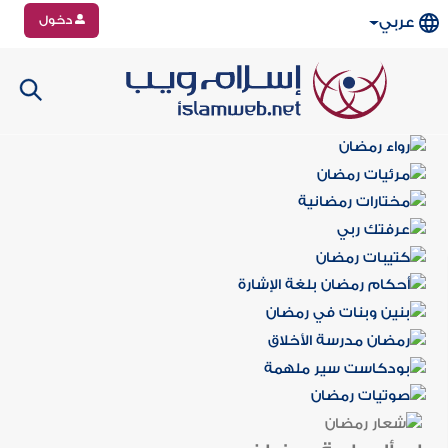
دخول
عربي