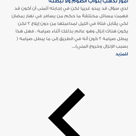
أمور تذهب بثواب الصوم ولا تبطله
لدي سؤال قد يبدو غرييا لكن في إجابته أتمنى أن أكون قد
فهمت مسائل مختلفة ما حكم من يسافر في نهار رمضان
لكي يقابل فتاة في الليل لمداعبتها من دون إيلاج ؟ لكن
يكون هناك إنزال وهو عالم بذللك أثناء صيامه ، فهل هذا
يبطل صيامه ؟ كون أنه في الطريق إلى ما يبطل صيامه (
بسبب الإنزال وخروج المني)،...
للمزيد