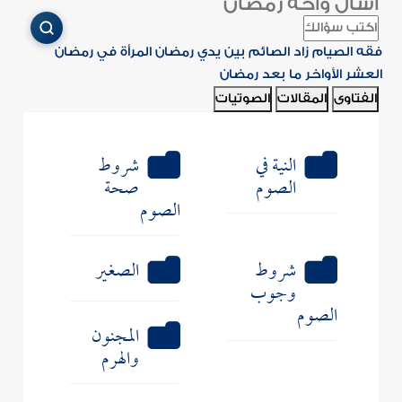
اسأل واحة رمضان
فقه الصيام
زاد الصائم
بين يدي رمضان
المرأة في رمضان
العشر الأواخر
ما بعد رمضان
الفتاوى
المقالات
الصوتيات
النية في
شروط
الصوم
صحة
الصوم
شروط
الصغير
وجوب
الصوم
المجنون
والهرم