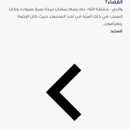
القضاء؟
والدي -حفظه الله- لم يصم رمضان لمدة سبع سنوات، وكان
السبب في ذلك أَسْرَه في أحد السجون، حيث كان الإخوة
يتعرّضون..
للمزيد