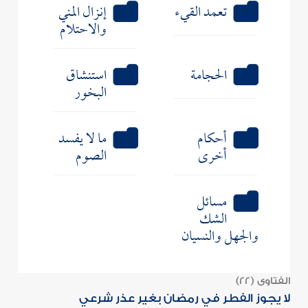
تعمد القيء
إنزال المني
والاحتلام
الحجامة
استنشاق
البخور
أحكام
ما لا يفسد
أخرى
الصوم
مسائل
الشك
والجهل والنسيان
الفتاوى (22)
لا يجوز الفطر في رمضان بغير عذر شرعي