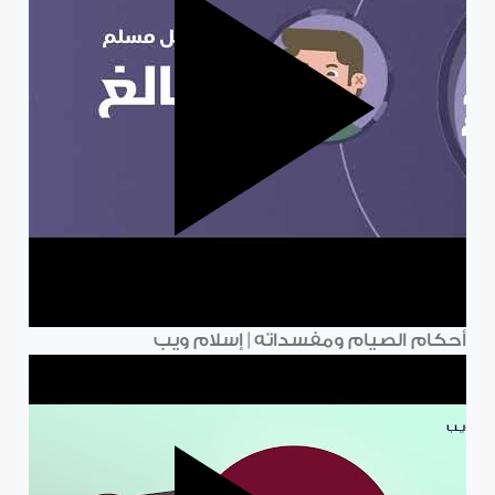
أحكام الصيام ومفسداته | إسلام ويب