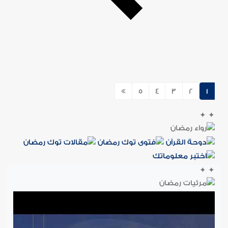
5
4
3
2
1
✦
✦
✦
✦