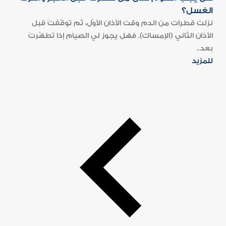
الغسل؟
نزلت قطرات من الدم وقت الأذان الأوّل، ثم توقّفتْ قبل
الأذان الثاني (الإمساك). فهل يجوز لي الصيام إذا تطهّرتُ
بعد..
للمزيد