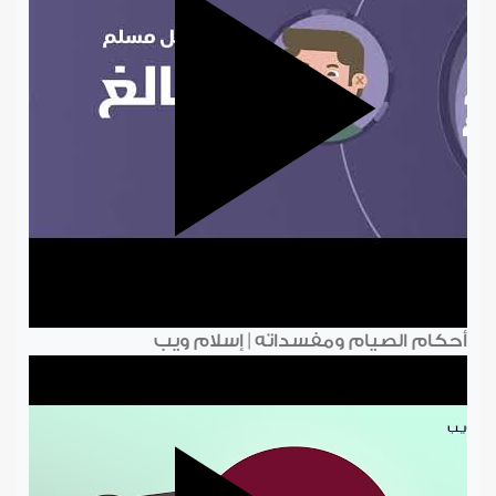
أحكام الصيام ومفسداته | إسلام ويب