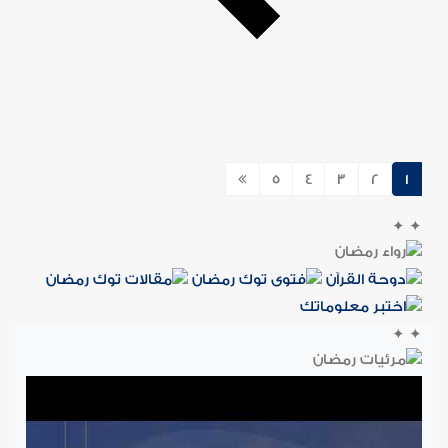
5
4
3
2
1
✦
✦
✦
✦