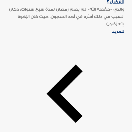
القضاء؟
والدي -حفظه الله- لم يصم رمضان لمدة سبع سنوات، وكان
السبب في ذلك أَسْرَه في أحد السجون، حيث كان الإخوة
يتعرّضون..
للمزيد