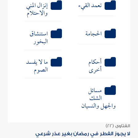
تعمد القيء
إنزال المني
والاحتلام
الحجامة
استنشاق
البخور
أحكام
ما لا يفسد
أخرى
الصوم
مسائل
الشك
والجهل والنسيان
الفتاوى (22)
لا يجوز الفطر في رمضان بغير عذر شرعي