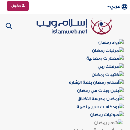
دخول
عربي