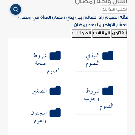
اسأل واحة رمضان
فقه الصيام
زاد الصائم
بين يدي رمضان
المرأة في رمضان
العشر الأواخر
ما بعد رمضان
الفتاوى
المقالات
الصوتيات
النية في
شروط
الصوم
صحة
الصوم
شروط
الصغير
وجوب
الصوم
المجنون
والهرم