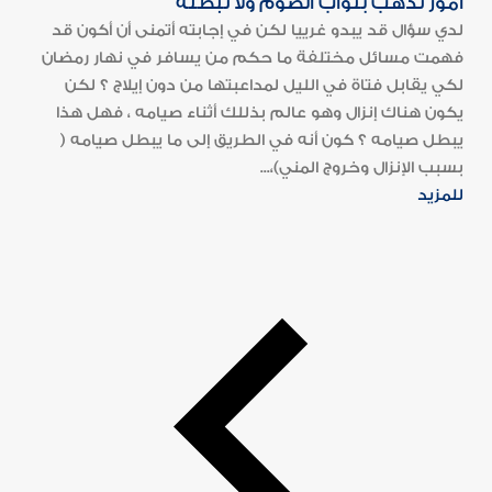
أمور تذهب بثواب الصوم ولا تبطله
لدي سؤال قد يبدو غرييا لكن في إجابته أتمنى أن أكون قد
فهمت مسائل مختلفة ما حكم من يسافر في نهار رمضان
لكي يقابل فتاة في الليل لمداعبتها من دون إيلاج ؟ لكن
يكون هناك إنزال وهو عالم بذللك أثناء صيامه ، فهل هذا
يبطل صيامه ؟ كون أنه في الطريق إلى ما يبطل صيامه (
بسبب الإنزال وخروج المني)،...
للمزيد