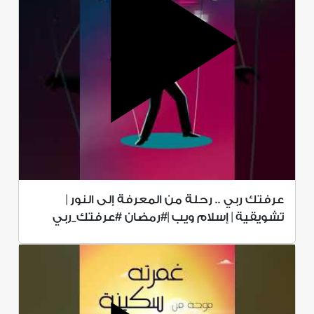
عرفتك ربي .. رحلة من المعرفة إلى النور |
تشويقية | إسلام ويب |#رمضان #عرفتك_ربي