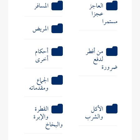
العاجز
المسافر
عجزا
مستمرا
المريض
من أفطر
أحكام
لدفع
أخرى
ضرورة
الجماع
ومقدماته
الأكل
القطرة
والشرب
والإبرة
والبخاخ