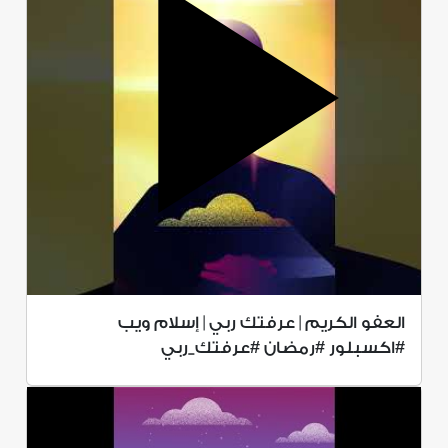
العفو الكريم | عرفتك ربي | إسلام ويب
#اكسبلور #رمضان #عرفتك_ربي