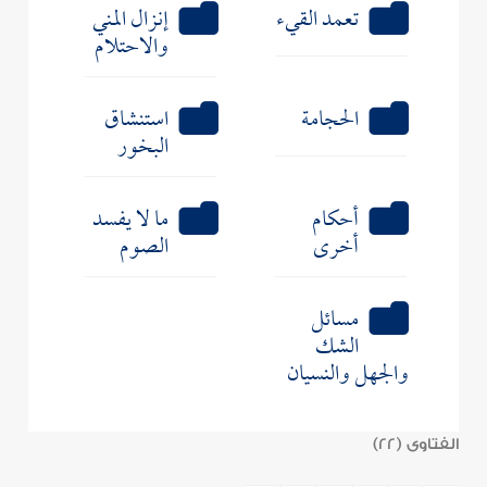
تعمد القيء
إنزال المني
والاحتلام
الحجامة
استنشاق
البخور
أحكام
ما لا يفسد
أخرى
الصوم
مسائل
الشك
والجهل والنسيان
الفتاوى (22)