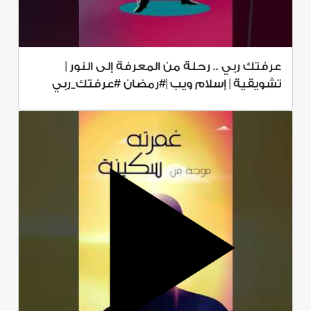
عرفتك ربي .. رحلة من المعرفة إلى النور |
تشويقية | إسلام ويب |#رمضان #عرفتك_ربي