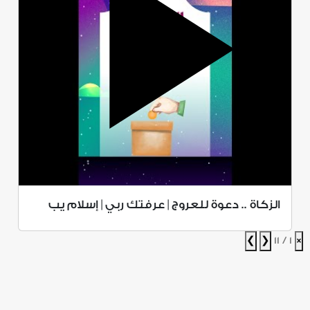
الزكاة .. دعوة للعروج | عرفتك ربي | إسلام يب
❯
❮
1 / 11
×