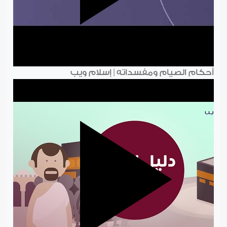
أحكام الصيام ومفسداته | إسلام ويب