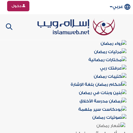
دخول
عربي