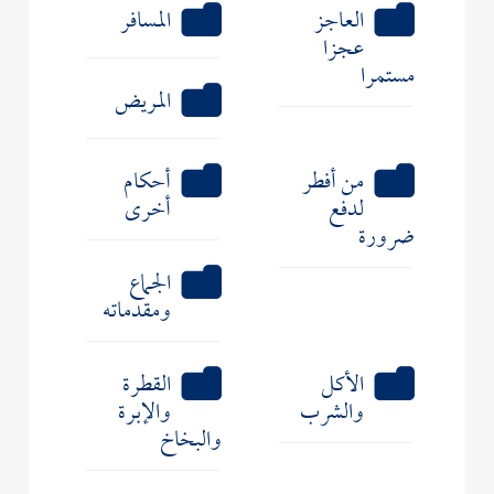
العاجز
المسافر
عجزا
مستمرا
المريض
من أفطر
أحكام
لدفع
أخرى
ضرورة
الجماع
ومقدماته
الأكل
القطرة
والشرب
والإبرة
والبخاخ