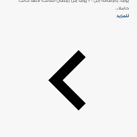
يوما، بالإضافة إلى 30 يوما من رمضان الفائت؛ لأنها كانت
حاملا،..
للمزيد