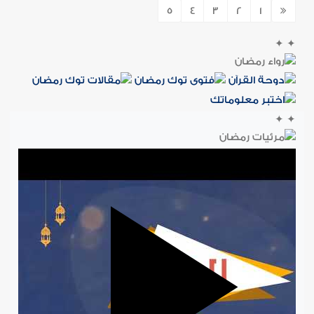
5
4
3
2
1
✦
✦
✦
✦