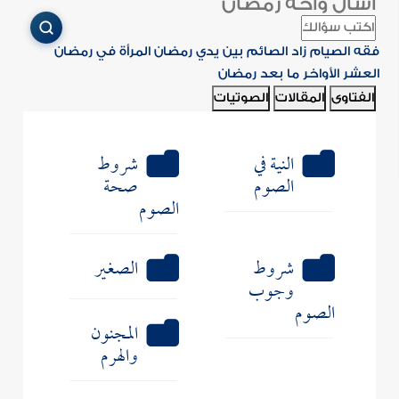
اسأل واحة رمضان
فقه الصيام
زاد الصائم
بين يدي رمضان
المرأة في رمضان
العشر الأواخر
ما بعد رمضان
الفتاوى
المقالات
الصوتيات
النية في
شروط
الصوم
صحة
الصوم
شروط
الصغير
وجوب
الصوم
المجنون
والهرم