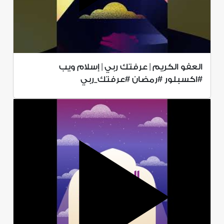
العفو الكريم | عرفتك ربي | إسلام ويب
#اكسبلور #رمضان #عرفتك_ربي