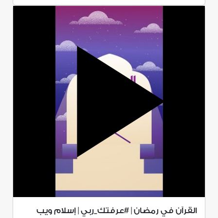
القرآن في رمضان | #عرفتك_ربي | إسلام ويب