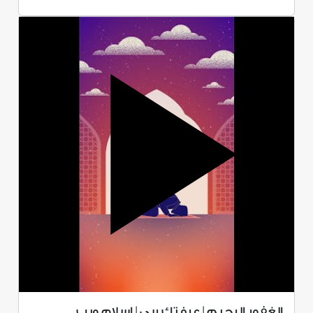
الغفور الرحيم | عرفتك ربي | إسلام ويب