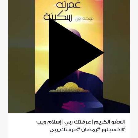
العفو الكريم | عرفتك ربي | إسلام ويب
#اكسبلور #رمضان #عرفتك_ربي