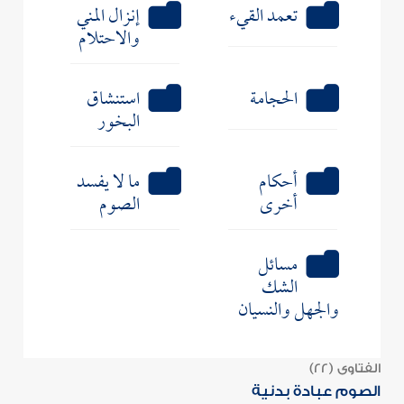
تعمد القيء
إنزال المني
والاحتلام
الحجامة
استنشاق
البخور
أحكام
ما لا يفسد
أخرى
الصوم
مسائل
الشك
والجهل والنسيان
الفتاوى (22)
الصوم عبادة بدنية