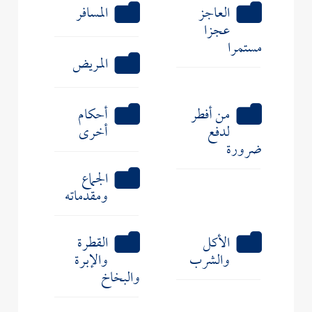
العاجز
المسافر
عجزا
مستمرا
المريض
من أفطر
أحكام
لدفع
أخرى
ضرورة
الجماع
ومقدماته
الأكل
القطرة
والشرب
والإبرة
والبخاخ