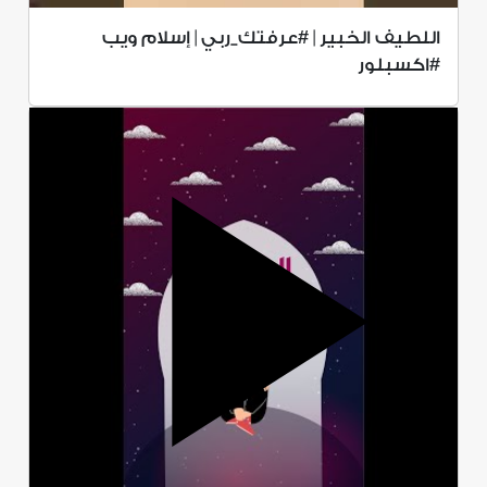
اللطيف الخبير | #عرفتك_ربي | إسلام ويب
#اكسبلور