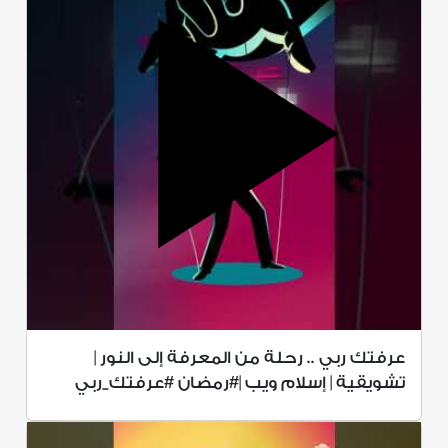
عرفتك ربي .. رحلة من المعرفة إلى النور |
تشويقية | إسلام ويب |#رمضان #عرفتك_ربي