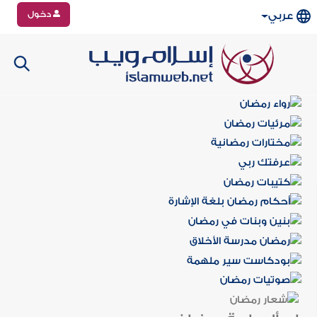
دخول
عربي