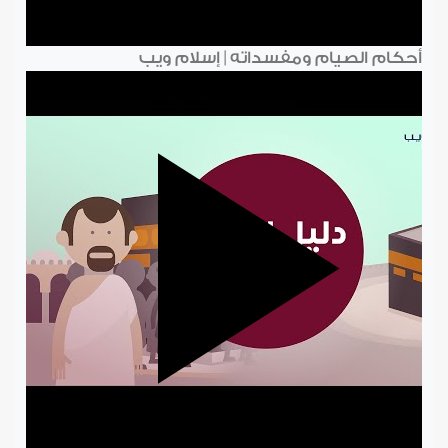
أحكام الصيام ومفسداته | إسلام ويب