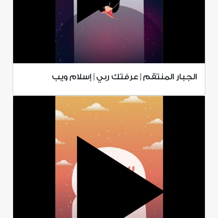
الجبار المنتقم | عرفتك ربي | إسلام ويب