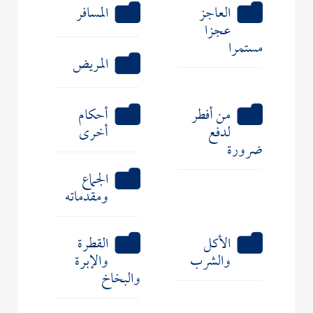
العاجز
المسافر
عجزا
مستمرا
المريض
من أفطر
أحكام
لدفع
أخرى
ضرورة
الجماع
ومقدماته
الأكل
القطرة
والشرب
والإبرة
والبخاخ