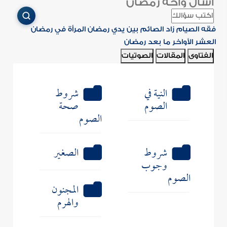
اسأل واحة رمضان
فقه الصيام
زاد الصائم
بين يدي رمضان
المرأة في رمضان
العشر الأواخر
ما بعد رمضان
الفتاوى
المقالات
الصوتيات
النية في
شروط
الصوم
صحة
الصوم
شروط
الصغير
وجوب
الصوم
المجنون
والهرم