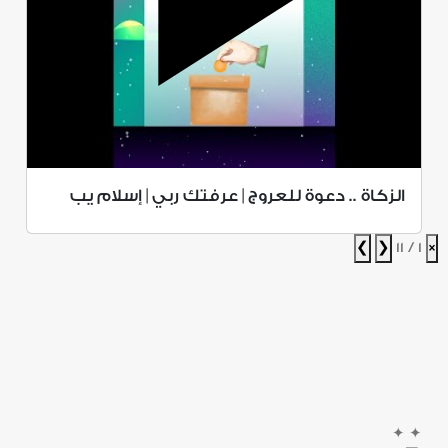
الزكاة .. دعوة للعروج | عرفتك ربي | إسلام يب
❯
❮
1 / 11
×
✦
✦