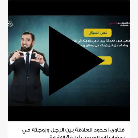
فتاوى | حدود العلاقة بين الرجل وزوجته في
رمضان | إسلام ويب | بلغة الإشارة