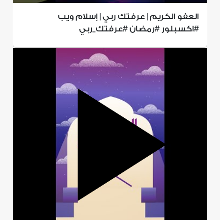
العفو الكريم | عرفتك ربي | إسلام ويب
#اكسبلور #رمضان #عرفتك_ربي