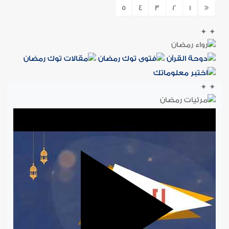
5
4
3
2
1
✦
✦
✦
✦