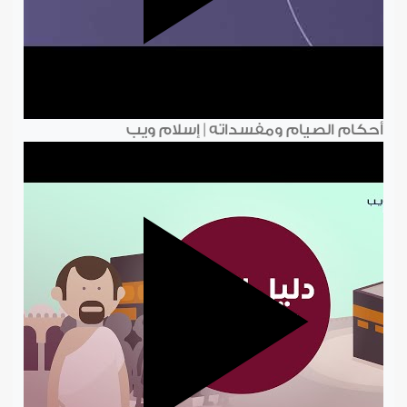
أحكام الصيام ومفسداته | إسلام ويب