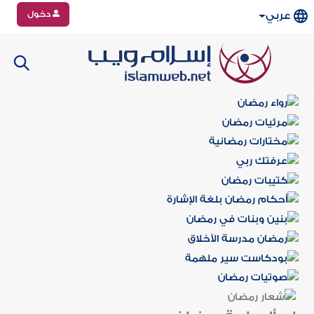
دخول
عربي