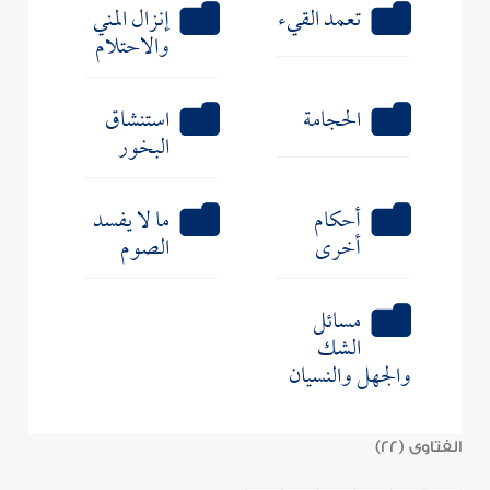
تعمد القيء
إنزال المني
والاحتلام
الحجامة
استنشاق
البخور
أحكام
ما لا يفسد
أخرى
الصوم
مسائل
الشك
والجهل والنسيان
الفتاوى (22)