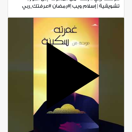
تشويقية | إسلام ويب |#رمضان #عرفتك_ربي