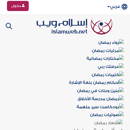
دخول
عربي