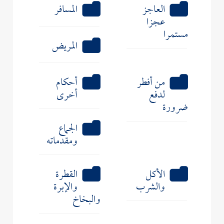
العاجز
المسافر
عجزا
مستمرا
المريض
من أفطر
أحكام
لدفع
أخرى
ضرورة
الجماع
ومقدماته
الأكل
القطرة
والشرب
والإبرة
والبخاخ