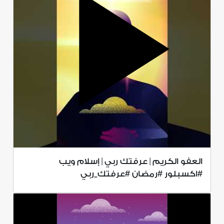
العفو الكريم | عرفتك ربي | إسلام ويب
#اكسبلور #رمضان #عرفتك_ربي