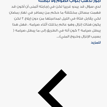
أمور تذهب بثواب الصوم ولا تبطله
لدي سؤال قد يبدو غرييا لكن في إجابته أتمنى أن أكون قد
فهمت مسائل مختلفة ما حكم من يسافر في نهار رمضان
لكي يقابل فتاة في الليل لمداعبتها من دون إيلاج ؟ لكن
يكون هناك إنزال وهو عالم بذللك أثناء صيامه ، فهل هذا
يبطل صيامه ؟ كون أنه في الطريق إلى ما يبطل صيامه (
بسبب الإنزال وخروج المني)،...
للمزيد