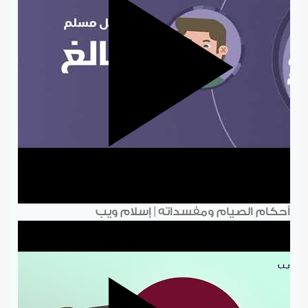
أحكام الصيام ومفسداته | إسلام ويب