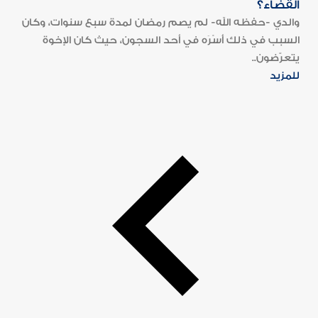
القضاء؟
والدي -حفظه الله- لم يصم رمضان لمدة سبع سنوات، وكان
السبب في ذلك أَسْرَه في أحد السجون، حيث كان الإخوة
يتعرّضون..
للمزيد