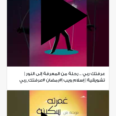
عرفتك ربي .. رحلة من المعرفة إلى النور |
تشويقية | إسلام ويب |#رمضان #عرفتك_ربي