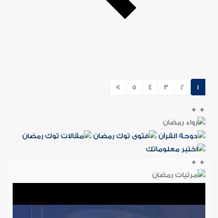
5
4
3
2
1
✦
✦
✦
✦