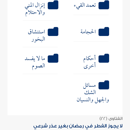
تعمد القيء
إنزال المني
والاحتلام
الحجامة
استنشاق
البخور
أحكام
ما لا يفسد
أخرى
الصوم
مسائل
الشك
والجهل والنسيان
الفتاوى (22)
لا يجوز الفطر في رمضان بغير عذر شرعي