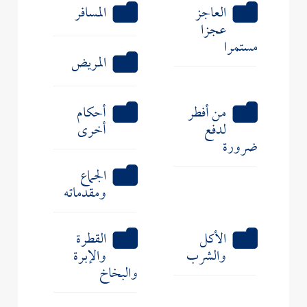
العاجز
المسافر
عجزا
مستمرا
المريض
من أفطر
أحكام
لدفع
أخرى
ضرورة
الجماع
ومقدماته
الأكل
القطرة
والشرب
والإبرة
والبخاخ