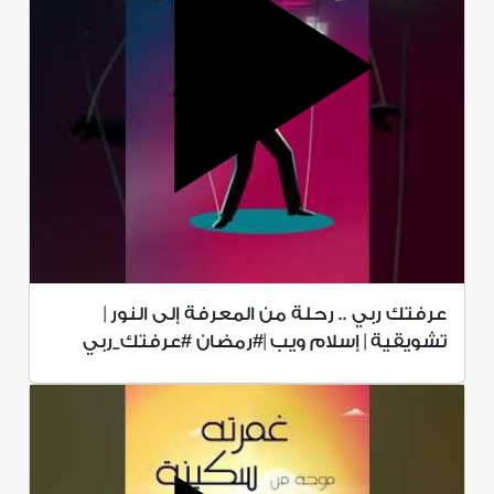
عرفتك ربي .. رحلة من المعرفة إلى النور |
تشويقية | إسلام ويب |#رمضان #عرفتك_ربي