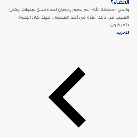
القضاء؟
والدي -حفظه الله- لم يصم رمضان لمدة سبع سنوات، وكان
السبب في ذلك أَسْرَه في أحد السجون، حيث كان الإخوة
يتعرّضون..
للمزيد