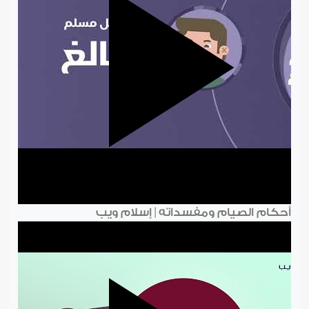
أحكام الصيام ومفسداته | إسلام ويب