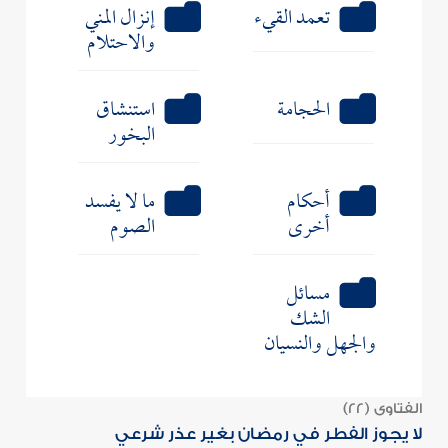
تعمد القيء
إنزال المني
والاحتلام
الحجامة
استنشاق
البخور
أحكام
ما لا يفسد
أخرى
الصوم
مسائل
الشك
والجهل والنسيان
الفتاوى (22)
لا يجوز الفطر في رمضان بغير عذر شرعي