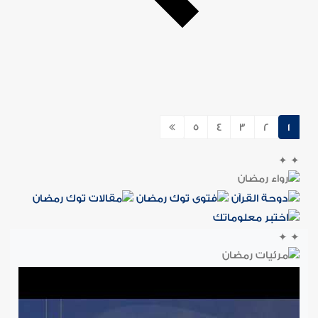
5
4
3
2
1
✦
✦
✦
✦