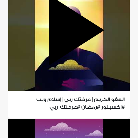
العفو الكريم | عرفتك ربي | إسلام ويب
#اكسبلور #رمضان #عرفتك_ربي