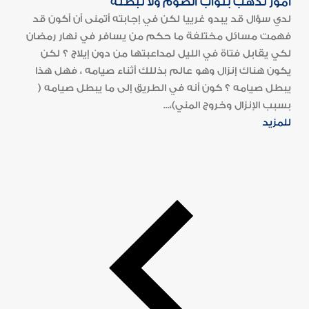
أمور تذهب بثواب الصوم ولا تبطله
لدي سؤال قد يبدو غرييا لكن في إجابته أتمنى أن أكون قد
فهمت مسائل مختلفة ما حكم من يسافر في نهار رمضان
لكي يقابل فتاة في الليل لمداعبتها من دون إيلاج ؟ لكن
يكون هناك إنزال وهو عالم بذللك أثناء صيامه ، فهل هذا
يبطل صيامه ؟ كون أنه في الطريق إلى ما يبطل صيامه (
بسبب الإنزال وخروج المني)،...
للمزيد