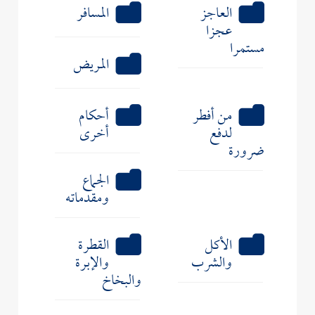
العاجز
المسافر
عجزا
مستمرا
المريض
من أفطر
أحكام
لدفع
أخرى
ضرورة
الجماع
ومقدماته
الأكل
القطرة
والشرب
والإبرة
والبخاخ