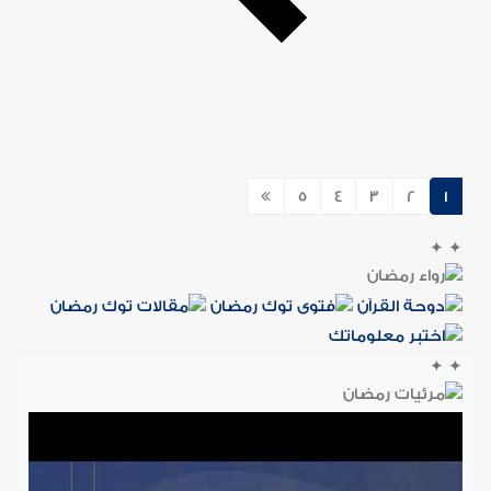
5
4
3
2
1
✦
✦
✦
✦