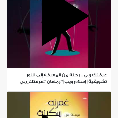
عرفتك ربي .. رحلة من المعرفة إلى النور |
تشويقية | إسلام ويب |#رمضان #عرفتك_ربي