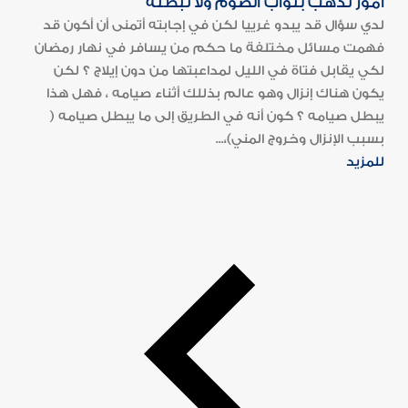
أمور تذهب بثواب الصوم ولا تبطله
لدي سؤال قد يبدو غرييا لكن في إجابته أتمنى أن أكون قد
فهمت مسائل مختلفة ما حكم من يسافر في نهار رمضان
لكي يقابل فتاة في الليل لمداعبتها من دون إيلاج ؟ لكن
يكون هناك إنزال وهو عالم بذللك أثناء صيامه ، فهل هذا
يبطل صيامه ؟ كون أنه في الطريق إلى ما يبطل صيامه (
بسبب الإنزال وخروج المني)،...
للمزيد