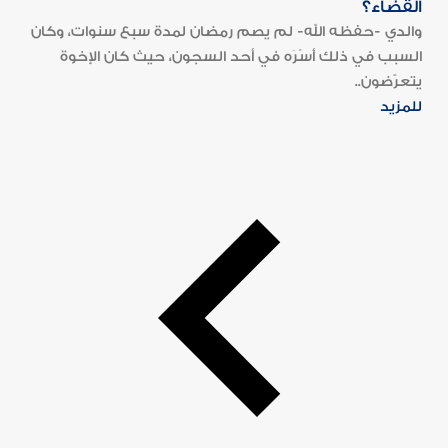
القضاء؟
والدي -حفظه الله- لم يصم رمضان لمدة سبع سنوات، وكان
السبب في ذلك أَسْرَه في أحد السجون، حيث كان الإخوة
يتعرّضون..
للمزيد