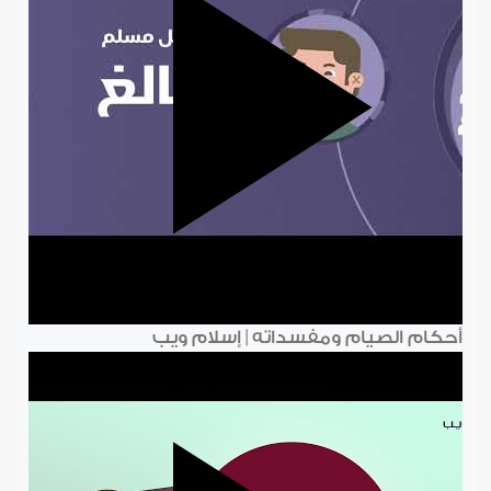
أحكام الصيام ومفسداته | إسلام ويب