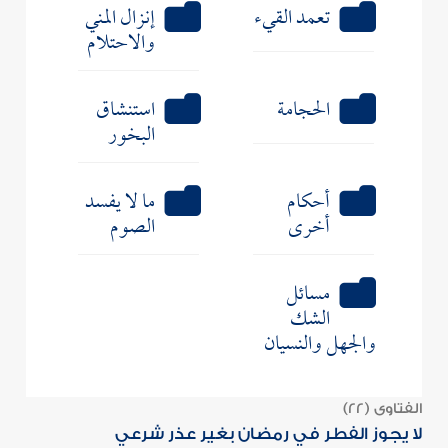
تعمد القيء
إنزال المني
والاحتلام
الحجامة
استنشاق
البخور
أحكام
ما لا يفسد
أخرى
الصوم
مسائل
الشك
والجهل والنسيان
الفتاوى (22)
لا يجوز الفطر في رمضان بغير عذر شرعي