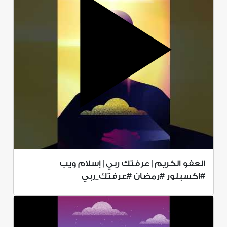
العفو الكريم | عرفتك ربي | إسلام ويب
#اكسبلور #رمضان #عرفتك_ربي