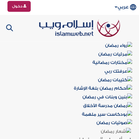
دخول
عربي