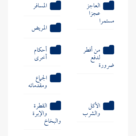
العاجز
المسافر
عجزا
مستمرا
المريض
من أفطر
أحكام
لدفع
أخرى
ضرورة
الجماع
ومقدماته
الأكل
القطرة
والشرب
والإبرة
والبخاخ