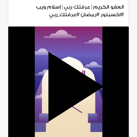
العفو الكريم | عرفتك ربي | إسلام ويب
#اكسبلور #رمضان #عرفتك_ربي