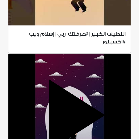
اللطيف الخبير | #عرفتك_ربي | إسلام ويب
#اكسبلور