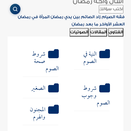
اسأل واحة رمضان
فقه الصيام
زاد الصائم
بين يدي رمضان
المرأة في رمضان
العشر الأواخر
ما بعد رمضان
الفتاوى
المقالات
الصوتيات
النية في
شروط
الصوم
صحة
الصوم
شروط
الصغير
وجوب
الصوم
المجنون
والهرم