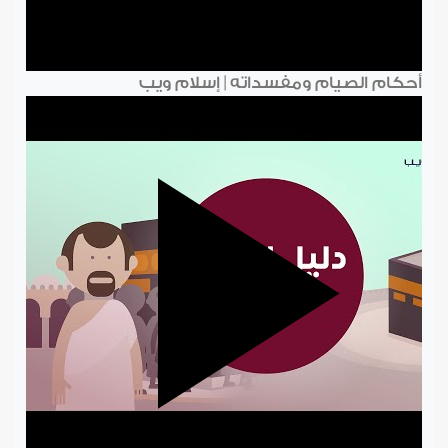
أحكام الصيام ومفسداته | إسلام ويب