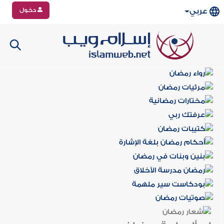
دخول
عربي