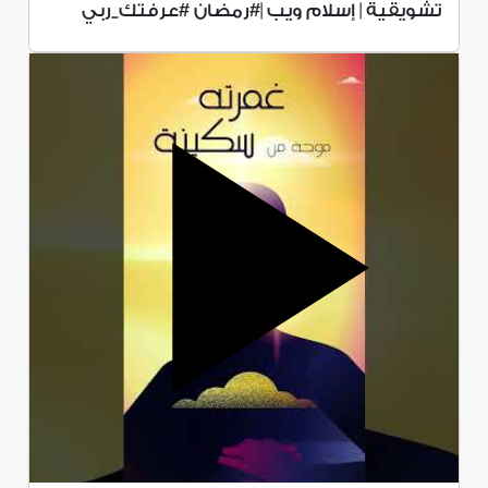
تشويقية | إسلام ويب |#رمضان #عرفتك_ربي