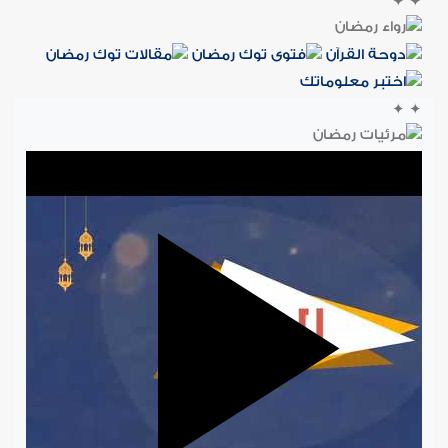
✦
✦
✦
✦