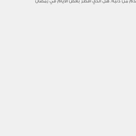
تقدم من ذنبه. هل الذي أفطر بعض الأيام في رمضان