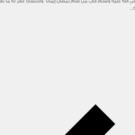
الله عليه وسلم قال: من صام رمضان إيمانا ً واحتساباً غفر له ما 
..