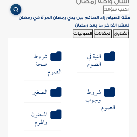
اسأل واحة رمضان
فقه الصيام
زاد الصائم
بين يدي رمضان
المرأة في رمضان
العشر الأواخر
ما بعد رمضان
الفتاوى
المقالات
الصوتيات
النية في
شروط
الصوم
صحة
الصوم
شروط
الصغير
وجوب
الصوم
المجنون
والهرم