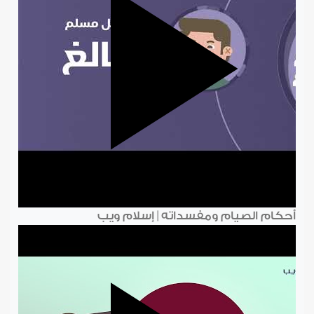
أحكام الصيام ومفسداته | إسلام ويب