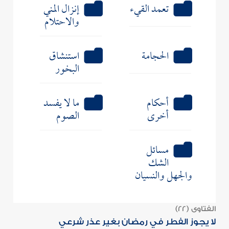
تعمد القيء
إنزال المني
والاحتلام
الحجامة
استنشاق
البخور
أحكام
ما لا يفسد
أخرى
الصوم
مسائل
الشك
والجهل والنسيان
الفتاوى (22)
لا يجوز الفطر في رمضان بغير عذر شرعي