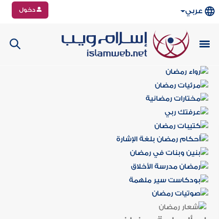
دخول
عربي