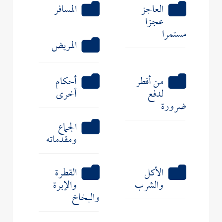
العاجز
المسافر
عجزا
مستمرا
المريض
من أفطر
أحكام
لدفع
أخرى
ضرورة
الجماع
ومقدماته
الأكل
القطرة
والشرب
والإبرة
والبخاخ