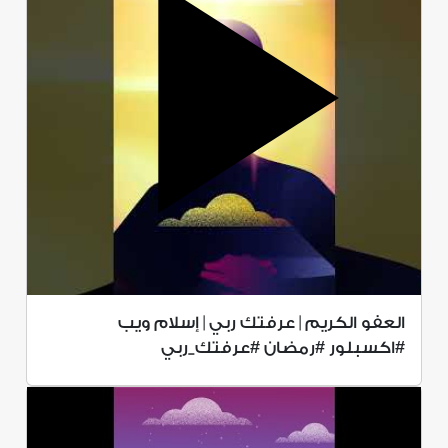
العفو الكريم | عرفتك ربي | إسلام ويب
#اكسبلور #رمضان #عرفتك_ربي