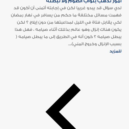
أمور تذهب بثواب الصوم ولا تبطله
لدي سؤال قد يبدو غرييا لكن في إجابته أتمنى أن أكون قد
فهمت مسائل مختلفة ما حكم من يسافر في نهار رمضان
لكي يقابل فتاة في الليل لمداعبتها من دون إيلاج ؟ لكن
يكون هناك إنزال وهو عالم بذللك أثناء صيامه ، فهل هذا
يبطل صيامه ؟ كون أنه في الطريق إلى ما يبطل صيامه (
بسبب الإنزال وخروج المني)،...
للمزيد