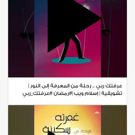
عرفتك ربي .. رحلة من المعرفة إلى النور |
تشويقية | إسلام ويب |#رمضان #عرفتك_ربي