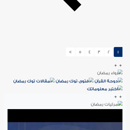
5
4
3
2
1
✦
✦
✦
✦