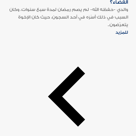
القضاء؟
والدي -حفظه الله- لم يصم رمضان لمدة سبع سنوات، وكان
السبب في ذلك أَسْرَه في أحد السجون، حيث كان الإخوة
يتعرّضون..
للمزيد