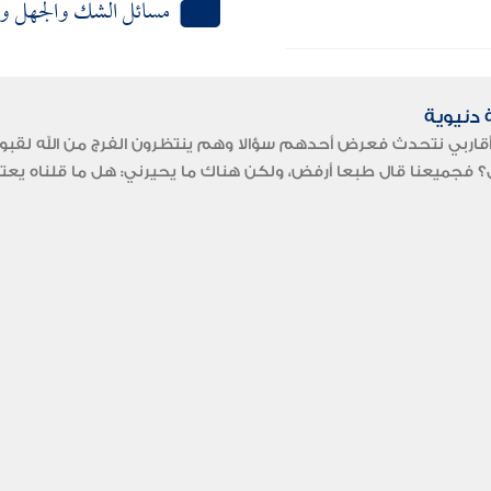
مسائل الشك والجهل وا
دنيوية
قاربي نتحدث فعرض أحدهم سؤالا وهم ينتظرون الفرج من الله لقبول إ
ل؟ فجميعنا قال طبعا أرفض، ولكن هناك ما يحيرني: هل ما قلناه يعتبر ا