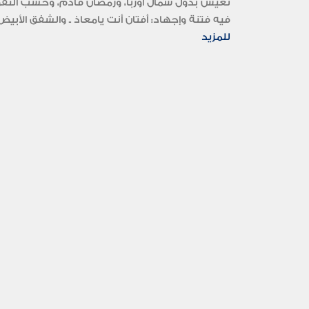
فيه فتنة وإجهاد: أفتان أنت يامعاذ ـ والشفق الأبيض 
للمزيد