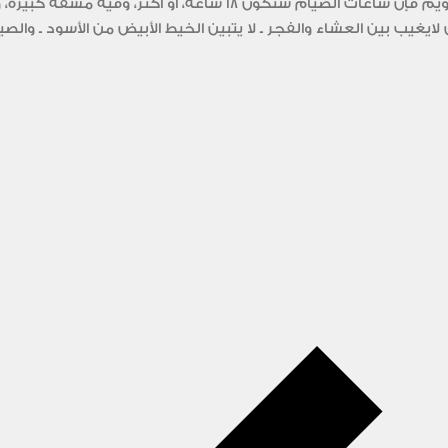
نعيش بدول شمال أوربا، ورمضان قادم، وحسب التقويم فإن ساعات الصيام
لايغيب بين العشاء والفجر ـ لا يتبين الخيط الأبيض من الأسود ـ والصيا