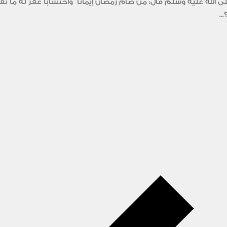
الله عليه وسلم قال: من صام رمضان إيمانا ً واحتساباً غفر له ما 
..