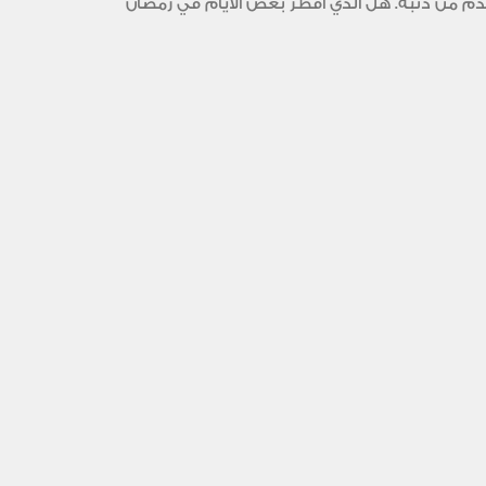
تقدم من ذنبه. هل الذي أفطر بعض الأيام في رمضان