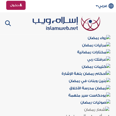
دخول
عربي