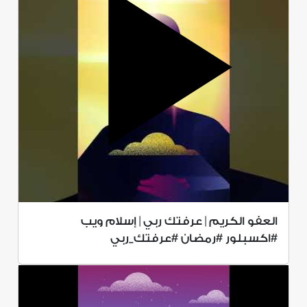
العفو الكريم | عرفتك ربي | إسلام ويب
#اكسبلور #رمضان #عرفتك_ربي