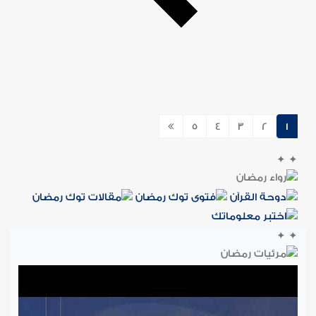
5
4
3
2
1
✦
✦
✦
✦