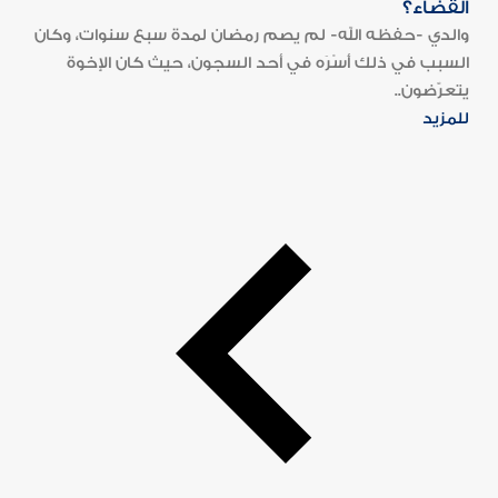
القضاء؟
والدي -حفظه الله- لم يصم رمضان لمدة سبع سنوات، وكان
السبب في ذلك أَسْرَه في أحد السجون، حيث كان الإخوة
يتعرّضون..
للمزيد