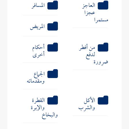
العاجز
المسافر
عجزا
مستمرا
المريض
من أفطر
أحكام
لدفع
أخرى
ضرورة
الجماع
ومقدماته
الأكل
القطرة
والشرب
والإبرة
والبخاخ