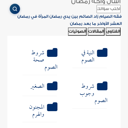
اسأل واحة رمضان
فقه الصيام
زاد الصائم
بين يدي رمضان
المرأة في رمضان
العشر الأواخر
ما بعد رمضان
الفتاوى
المقالات
الصوتيات
النية في
شروط
الصوم
صحة
الصوم
شروط
الصغير
وجوب
الصوم
المجنون
والهرم