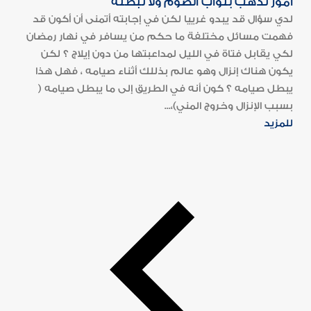
أمور تذهب بثواب الصوم ولا تبطله
لدي سؤال قد يبدو غرييا لكن في إجابته أتمنى أن أكون قد
فهمت مسائل مختلفة ما حكم من يسافر في نهار رمضان
لكي يقابل فتاة في الليل لمداعبتها من دون إيلاج ؟ لكن
يكون هناك إنزال وهو عالم بذللك أثناء صيامه ، فهل هذا
يبطل صيامه ؟ كون أنه في الطريق إلى ما يبطل صيامه (
بسبب الإنزال وخروج المني)،...
للمزيد