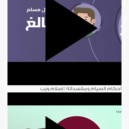
أحكام الصيام ومفسداته | إسلام ويب