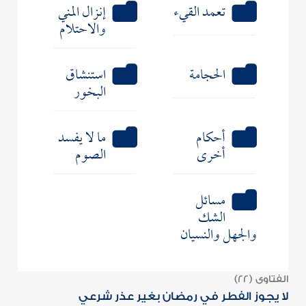
تعمد القيء
إنزال المني
والاحتلام
الحجامة
استنشاق
البخور
أحكام
ما لا يفسد
أخرى
الصوم
مسائل
الشك
والجهل والنسيان
الفتاوى (22)
لا يجوز الفطر في رمضان بغير عذر شرعي