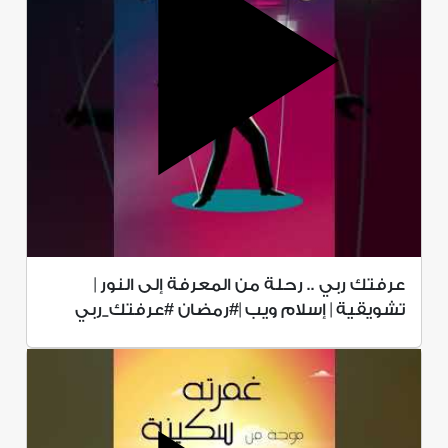
عرفتك ربي .. رحلة من المعرفة إلى النور |
تشويقية | إسلام ويب |#رمضان #عرفتك_ربي