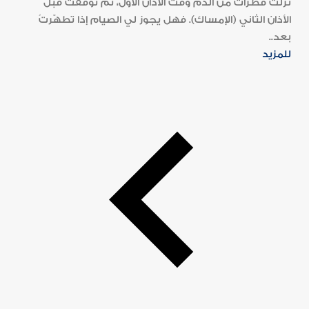
نزلت قطرات من الدم وقت الأذان الأوّل، ثم توقّفتْ قبل
الأذان الثاني (الإمساك). فهل يجوز لي الصيام إذا تطهّرتُ
بعد..
للمزيد