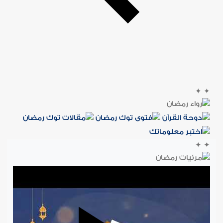
✦
✦
✦
✦