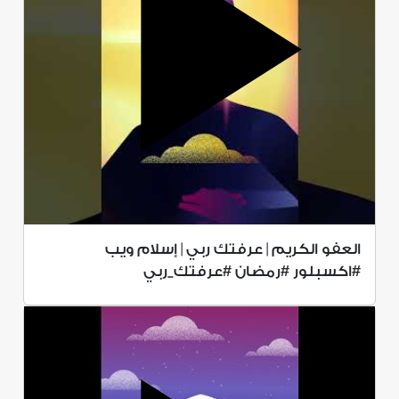
العفو الكريم | عرفتك ربي | إسلام ويب
#اكسبلور #رمضان #عرفتك_ربي