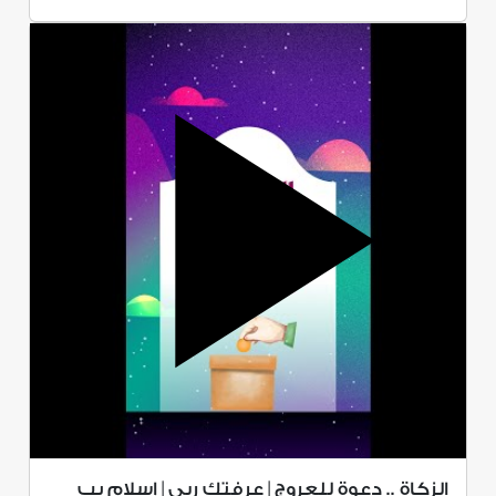
الزكاة .. دعوة للعروج | عرفتك ربي | إسلام يب