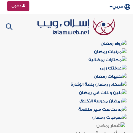
دخول
عربي