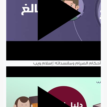
أحكام الصيام ومفسداته | إسلام ويب