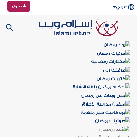
دخول
عربي