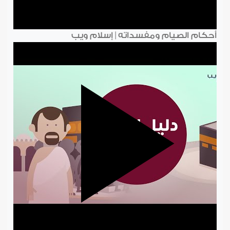
أحكام الصيام ومفسداته | إسلام ويب