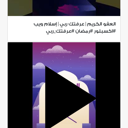
العفو الكريم | عرفتك ربي | إسلام ويب
#اكسبلور #رمضان #عرفتك_ربي