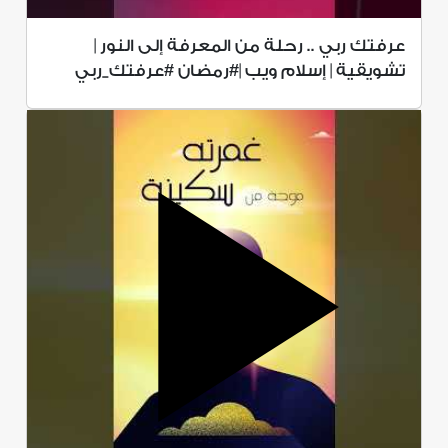
عرفتك ربي .. رحلة من المعرفة إلى النور |
تشويقية | إسلام ويب |#رمضان #عرفتك_ربي