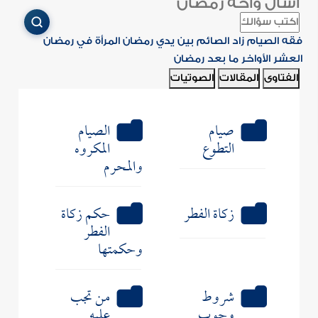
اسأل واحة رمضان
فقه الصيام
زاد الصائم
بين يدي رمضان
المرأة في رمضان
العشر الأواخر
ما بعد رمضان
الفتاوى
المقالات
الصوتيات
صيام
الصيام
التطوع
المكروه
والمحرم
زكاة الفطر
حكم زكاة
الفطر
وحكمتها
شروط
من تجب
وجوب
عليه