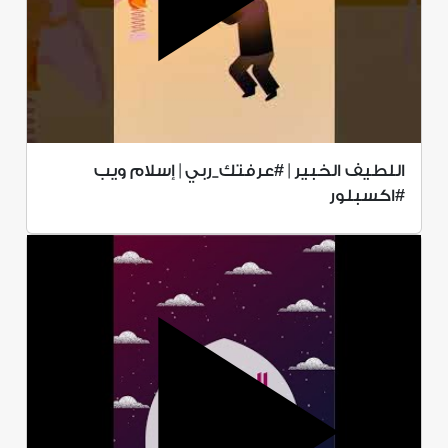
اللطيف الخبير | #عرفتك_ربي | إسلام ويب
#اكسبلور