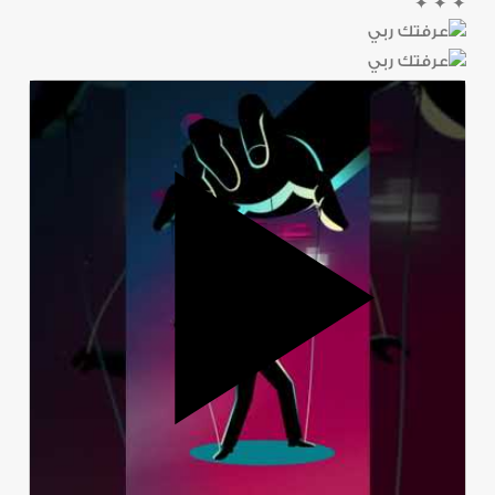
✦
✦
✦