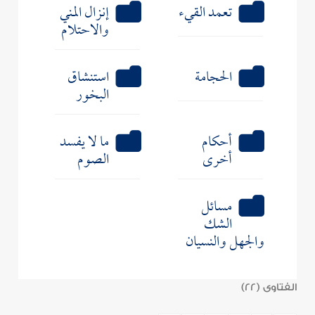
تعمد القيء
إنزال المني
والاحتلام
الحجامة
استنشاق
البخور
أحكام
ما لا يفسد
أخرى
الصوم
مسائل
الشك
والجهل والنسيان
الفتاوى (22)