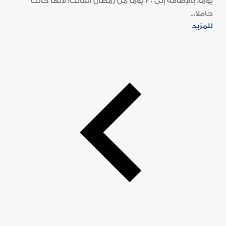
يوما، بالإضافة إلى 30 يوما من رمضان الفائت؛ لأنها كانت
حاملا،..
للمزيد