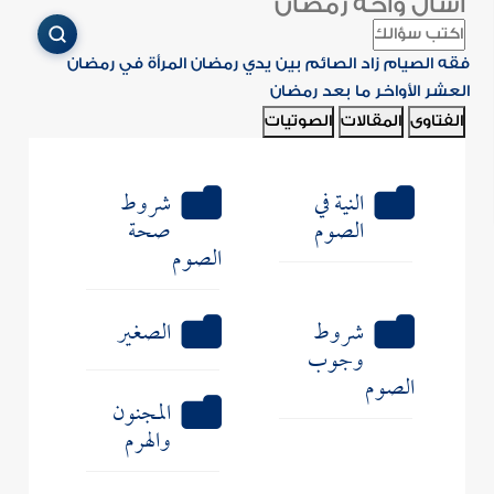
اسأل واحة رمضان
فقه الصيام
زاد الصائم
بين يدي رمضان
المرأة في رمضان
العشر الأواخر
ما بعد رمضان
الفتاوى
المقالات
الصوتيات
النية في
شروط
الصوم
صحة
الصوم
شروط
الصغير
وجوب
الصوم
المجنون
والهرم