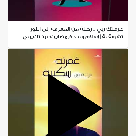
عرفتك ربي .. رحلة من المعرفة إلى النور |
تشويقية | إسلام ويب |#رمضان #عرفتك_ربي