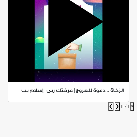
الزكاة .. دعوة للعروج | عرفتك ربي | إسلام يب
❯
❮
1 / 11
×