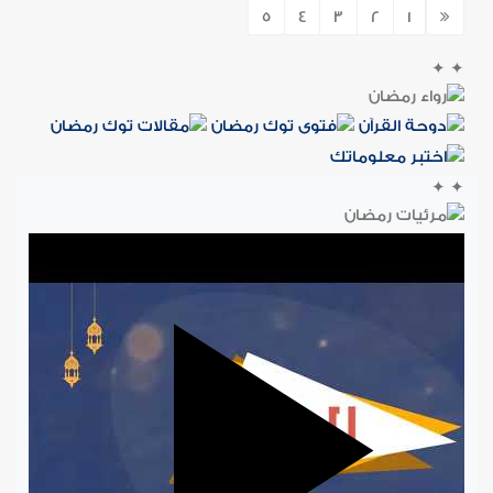
5
4
3
2
1
✦
✦
✦
✦