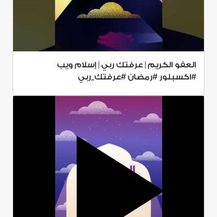
العفو الكريم | عرفتك ربي | إسلام ويب
#اكسبلور #رمضان #عرفتك_ربي