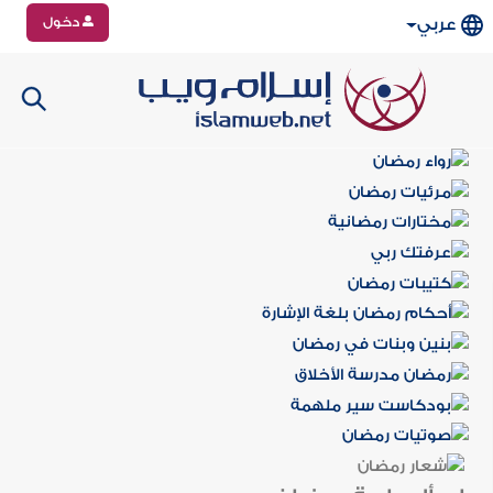
دخول
عربي