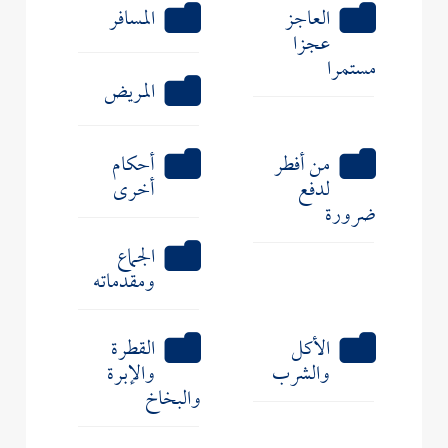
العاجز
المسافر
عجزا
مستمرا
المريض
من أفطر
أحكام
لدفع
أخرى
ضرورة
الجماع
ومقدماته
الأكل
القطرة
والشرب
والإبرة
والبخاخ