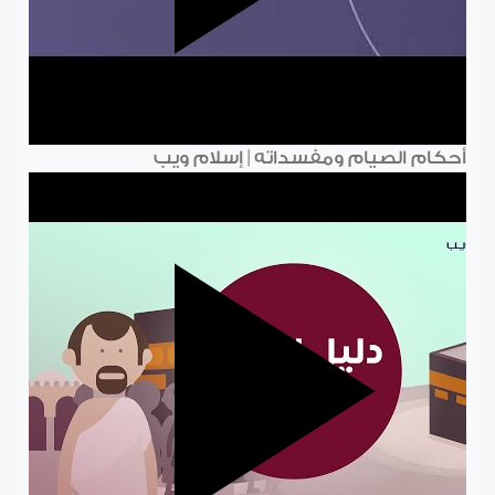
أحكام الصيام ومفسداته | إسلام ويب