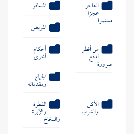
العاجز
المسافر
عجزا
مستمرا
المريض
من أفطر
أحكام
لدفع
أخرى
ضرورة
الجماع
ومقدماته
الأكل
القطرة
والشرب
والإبرة
والبخاخ