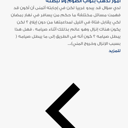
أمور تذهب بثواب الصوم ولا تبطله
لدي سؤال قد يبدو غرييا لكن في إجابته أتمنى أن أكون قد
فهمت مسائل مختلفة ما حكم من يسافر في نهار رمضان
لكي يقابل فتاة في الليل لمداعبتها من دون إيلاج ؟ لكن
يكون هناك إنزال وهو عالم بذللك أثناء صيامه ، فهل هذا
يبطل صيامه ؟ كون أنه في الطريق إلى ما يبطل صيامه (
بسبب الإنزال وخروج المني)،...
للمزيد