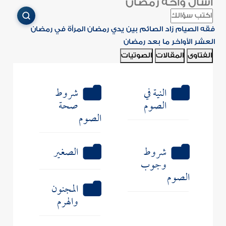
اسأل واحة رمضان
فقه الصيام
زاد الصائم
بين يدي رمضان
المرأة في رمضان
العشر الأواخر
ما بعد رمضان
الفتاوى
المقالات
الصوتيات
النية في
شروط
الصوم
صحة
الصوم
شروط
الصغير
وجوب
الصوم
المجنون
والهرم