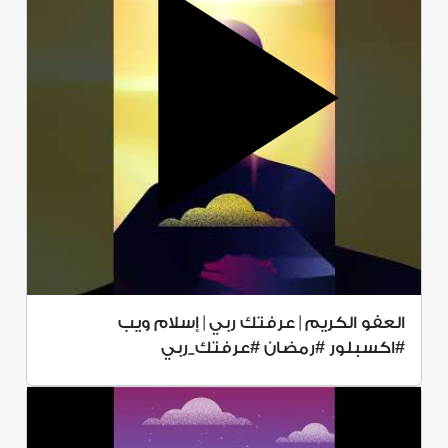
العفو الكريم | عرفتك ربي | إسلام ويب
#اكسبلور #رمضان #عرفتك_ربي