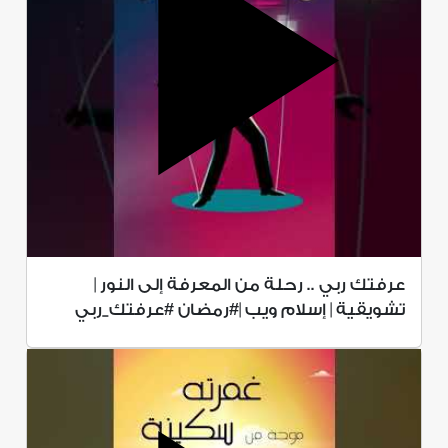
عرفتك ربي .. رحلة من المعرفة إلى النور |
تشويقية | إسلام ويب |#رمضان #عرفتك_ربي