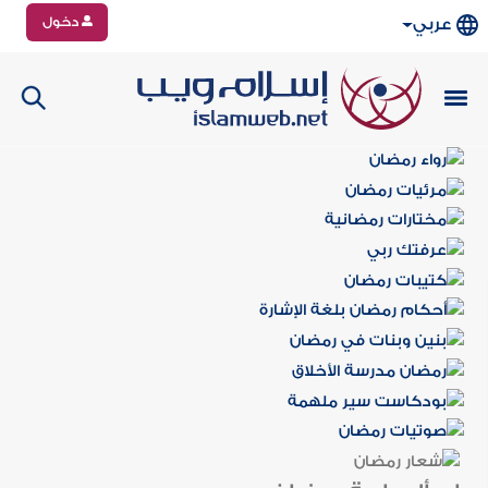
دخول
عربي