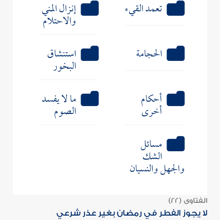
تعمد القيء
إنزال المني
والاحتلام
الحجامة
استنشاق
البخور
أحكام
ما لا يفسد
أخرى
الصوم
مسائل
الشك
والجهل والنسيان
الفتاوى (22)
لا يجوز الفطر في رمضان بغير عذر شرعي