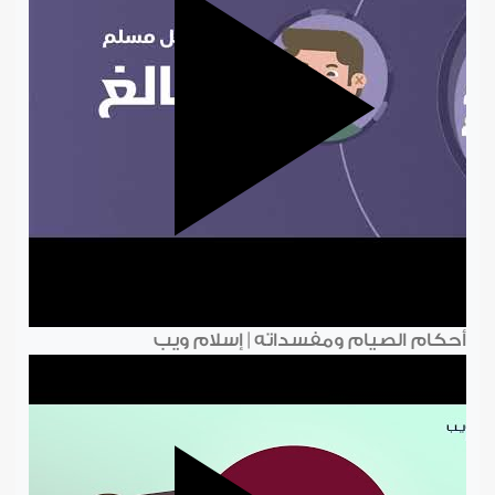
أحكام الصيام ومفسداته | إسلام ويب