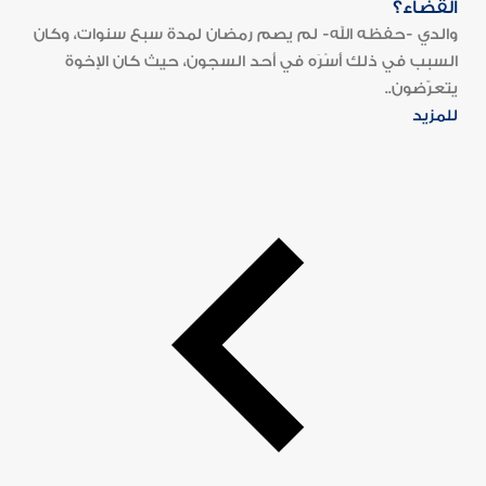
القضاء؟
والدي -حفظه الله- لم يصم رمضان لمدة سبع سنوات، وكان
السبب في ذلك أَسْرَه في أحد السجون، حيث كان الإخوة
يتعرّضون..
للمزيد