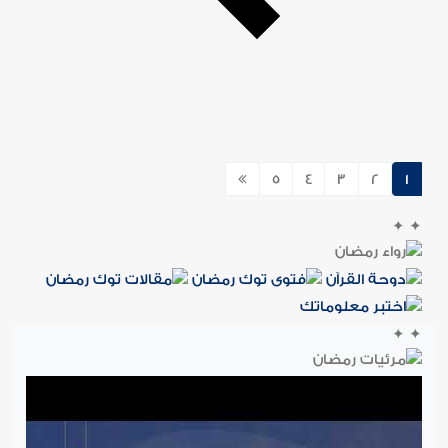
5
4
3
2
1
✦
✦
✦
✦