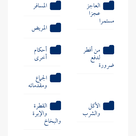
العاجز
المسافر
عجزا
مستمرا
المريض
من أفطر
أحكام
لدفع
أخرى
ضرورة
الجماع
ومقدماته
الأكل
القطرة
والشرب
والإبرة
والبخاخ