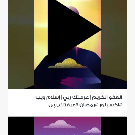
العفو الكريم | عرفتك ربي | إسلام ويب
#اكسبلور #رمضان #عرفتك_ربي