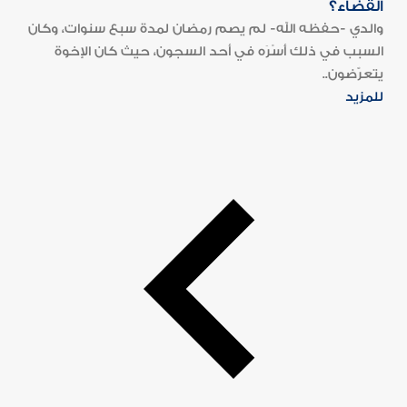
القضاء؟
والدي -حفظه الله- لم يصم رمضان لمدة سبع سنوات، وكان
السبب في ذلك أَسْرَه في أحد السجون، حيث كان الإخوة
يتعرّضون..
للمزيد