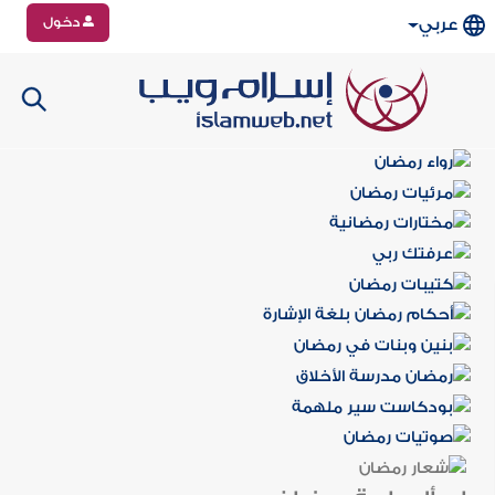
دخول
عربي