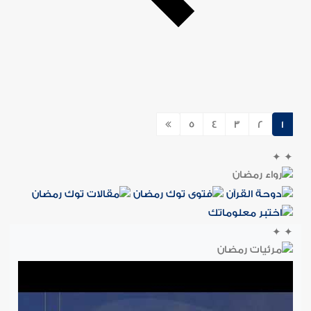
5
4
3
2
1
✦
✦
✦
✦