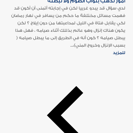
أمور تذهب بثواب الصوم ولا تبطله
لدي سؤال قد يبدو غرييا لكن في إجابته أتمنى أن أكون قد
فهمت مسائل مختلفة ما حكم من يسافر في نهار رمضان
لكي يقابل فتاة في الليل لمداعبتها من دون إيلاج ؟ لكن
يكون هناك إنزال وهو عالم بذللك أثناء صيامه ، فهل هذا
يبطل صيامه ؟ كون أنه في الطريق إلى ما يبطل صيامه (
بسبب الإنزال وخروج المني)،...
للمزيد