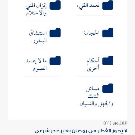
تعمد القيء
إنزال المني
والاحتلام
الحجامة
استنشاق
البخور
أحكام
ما لا يفسد
أخرى
الصوم
مسائل
الشك
والجهل والنسيان
الفتاوى (22)
لا يجوز الفطر في رمضان بغير عذر شرعي