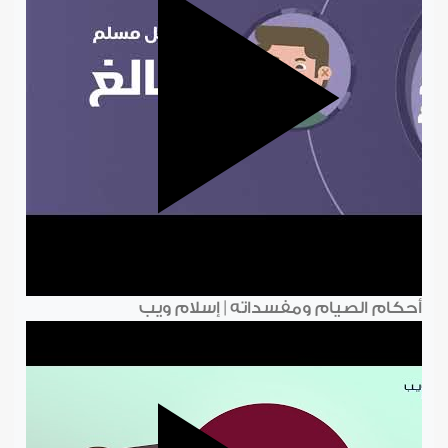
أحكام الصيام ومفسداته | إسلام ويب