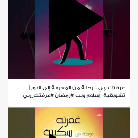
عرفتك ربي .. رحلة من المعرفة إلى النور |
تشويقية | إسلام ويب |#رمضان #عرفتك_ربي