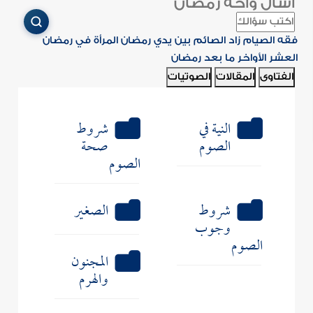
اسأل واحة رمضان
فقه الصيام
زاد الصائم
بين يدي رمضان
المرأة في رمضان
العشر الأواخر
ما بعد رمضان
الفتاوى
المقالات
الصوتيات
النية في
شروط
الصوم
صحة
الصوم
شروط
الصغير
وجوب
الصوم
المجنون
والهرم