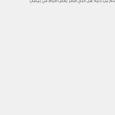
تقدم من ذنبه. هل الذي أفطر بعض الأيام في رمضان