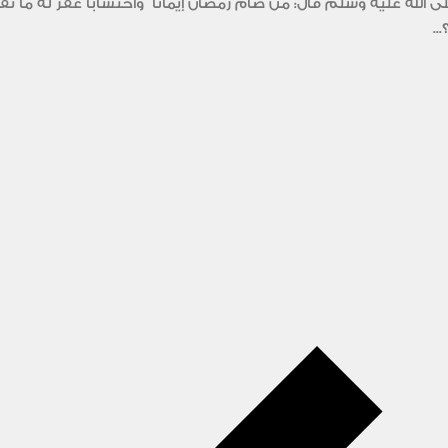
الله عليه وسلم قال: من صام رمضان إيمانا ً واحتساباً غفر له ما 
..