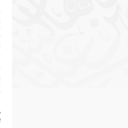
e
t
e
r
t
,
n
e
.
o
r
e
l