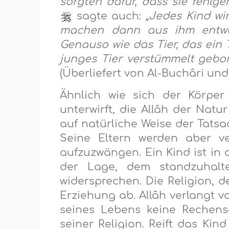
sorgten dafür, dass sie fehlge
sagte auch:
„Jedes Kind wi
machen dann aus ihm entwe
Genauso wie das Tier, das ein 
junges Tier verstümmelt gebo
(Überliefert von Al-Buchâri un
Ähnlich wie sich der Körper
unterwirft, die Allâh der Natur
auf natürliche Weise der Tatsa
Seine Eltern werden aber v
aufzuzwängen. Ein Kind ist in
der Lage, dem standzuhalt
widersprechen. Die Religion, d
Erziehung ab. Allâh verlangt v
seines Lebens keine Rechens
seiner Religion. Reift das Ki