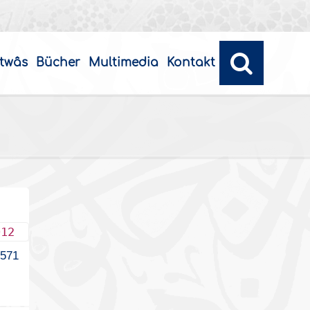
twâs
Bücher
Multimedia
Kontakt
012
4571