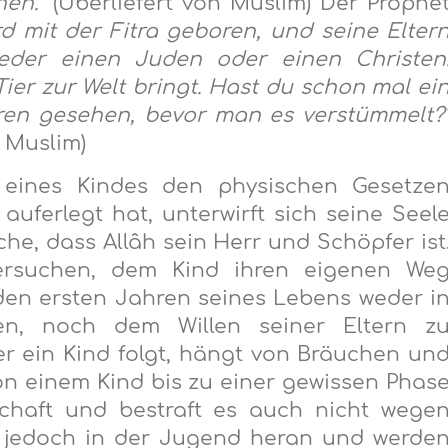
hen.“
(Überliefert von Muslim) Der Prophe
rd mit der Fitra geboren, und seine Elter
der einen Juden oder einen Christen
Tier zur Welt bringt. Hast du schon mal ei
ren gesehen, bevor man es verstümmelt?
d Muslim)
 eines Kindes den physischen Gesetze
 auferlegt hat, unterwirft sich seine Seel
che, dass Allâh sein Herr und Schöpfer ist
ersuchen, dem Kind ihren eigenen We
 den ersten Jahren seines Lebens weder i
en, noch dem Willen seiner Eltern z
er ein Kind folgt, hängt von Bräuchen un
on einem Kind bis zu einer gewissen Phas
chaft und bestraft es auch nicht wege
nd jedoch in der Jugend heran und werde