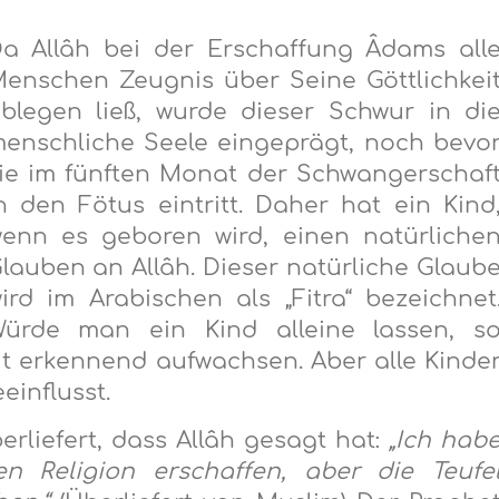
a Allâh bei der Erschaffung Âdams all
enschen Zeugnis über Seine Göttlichkei
blegen ließ, wurde dieser Schwur in di
enschliche Seele eingeprägt, noch bevo
ie im fünften Monat der Schwangerschaf
n den Fötus eintritt. Daher hat ein Kind
enn es geboren wird, einen natürliche
lauben an Allâh. Dieser natürliche Glaub
ird im Arabischen als „Fitra“ bezeichnet
ürde man ein Kind alleine lassen, s
it erkennend aufwachsen. Aber alle Kinde
influsst.
rliefert, dass Allâh gesagt hat:
„Ich hab
en Religion erschaffen, aber die Teufe