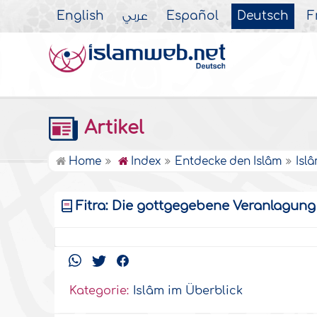
English
عربي
Español
Deutsch
F
Artikel
Home
Index
Entdecke den Islâm
Isl
Fitra: Die gottgegebene Veranlagung -
Kategorie:
Islâm im Überblick