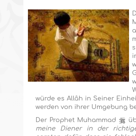
D
M
a
m
s
i
w
G
w
W
würde es Allâh in Seiner Einhe
werden von ihrer Umgebung bee
Der Prophet Muhammad
übe
meine Diener in der richtig