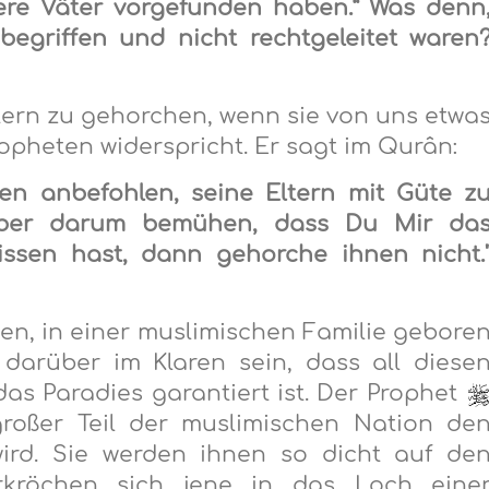
sere Väter vorgefunden haben.“ Was denn
begriffen und nicht rechtgeleitet waren
ltern zu gehorchen, wenn sie von uns etwa
opheten widerspricht. Er sagt im Qurân:
 anbefohlen, seine Eltern mit Güte z
aber darum bemühen, dass Du Mir da
issen hast, dann gehorche ihnen nicht.
tten, in einer muslimischen Familie gebore
darüber im Klaren sein, dass all diese
as Paradies garantiert ist. Der Prophet
großer Teil der muslimischen Nation de
ird. Sie werden ihnen so dicht auf de
erkröchen sich jene in das Loch eine