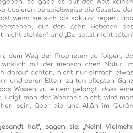
gegeben, so gäbe es auf der Welt keine
So basieren beispielsweise die Gesetze de
bst wenn sie sich als säkular regiert un
s verstehen, auf den Zehn Geboten de
 nicht stehlen“ und „Du sollst nicht töten
hen, dem Weg der Propheten zu folgen, d
r wirklich mit der menschlichen Natur i
ch darauf achten, nicht nur einfach etwa
tern und deren Eltern zu tun pflegten. Gan
das Wissen zu einem gelangt, dass ein
. Folgt man der Wahrheit nicht, wird ma
schen sein, über die uns Allâh im Qurâ
esandt hat“, sagen sie: „Nein! Vielmeh