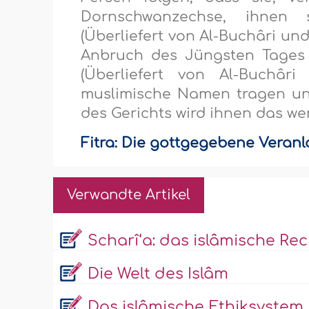
Dornschwanzechse, ihnen 
(Überliefert von Al-Buchâri un
Anbruch des Jüngsten Tages 
(Überliefert von Al-Buchâr
muslimische Namen tragen un
des Gerichts wird ihnen das we
Fitra: Die gottgegebene Veranla
Verwandte Artikel
Scharî‘a: das islâmische Rec
Die Welt des Islâm
Das islâmische Ethiksystem