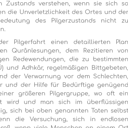
 Zustands verstehen, wenn sie sich s
en die Unverletzlichkeit des Ortes und de
edeutung des Pilgerzustands nicht z
n.
er Pilgerfahrt einen detaillierten Pla
 den Qurânlesungen, dem Rezitieren vo
igen Redewendungen, die zu bestimmte
Ü) und Adhkâr, regelmäßigen Bittgebeten
d der Verwarnung vor dem Schlechten
r und der Hilfe für Bedürftige genügen
ner größeren Pilgergruppe, wo oft ei
gt wird und man sich im überflüssige
htig, sich bei oben genannten Taten selbs
Denn die Versuchung, sich in endlose
 groß, wenn viele Menschen an einem Or