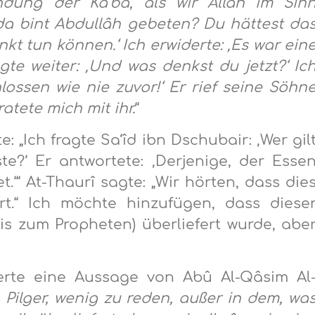
ung der Ka‘ba, als wir Allâh im Sin
a bint Abdullâh gebeten? Du hättest da
t tun können.‘ Ich erwiderte: ‚Es war ein
gte weiter: ‚Und was denkst du jetzt?‘ Ic
lossen wie nie zuvor!‘ Er rief seine Söhn
atete mich mit ihr.
“
 „Ich fragte Sa‘îd ibn Dschubair: ‚Wer gil
te?‘ Er antwortete: ‚Derjenige, der Esse
‘“ At-Thaurî sagte: „Wir hörten, dass die
.“ Ich möchte hinzufügen, dass diese
is zum Propheten) überliefert wurde, abe
rte eine Aussage von Abû Al-Qâsim Al
 Pilger, wenig zu reden, außer in dem, wa