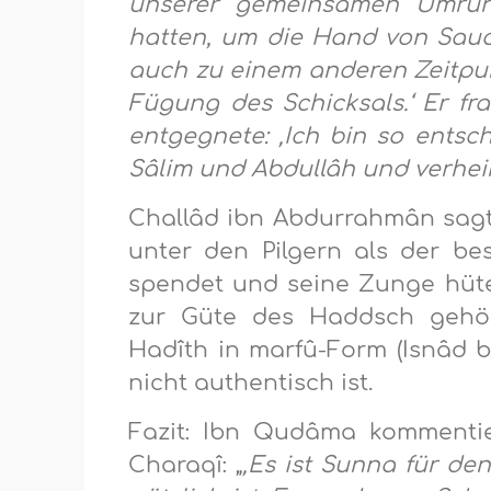
unserer gemeinsamen Umrund
hatten, um die Hand von Saud
auch zu einem anderen Zeitpunk
Fügung des Schicksals.‘ Er fra
entgegnete: ‚Ich bin so entsch
Sâlim und Abdullâh und verheir
Challâd ibn Abdurrahmân sagte:
unter den Pilgern als der bes
spendet und seine Zunge hütet.
zur Güte des Haddsch gehört
Hadîth in marfû-Form (Isnâd b
nicht authentisch ist.
Fazit: Ibn Qudâma kommentie
Charaqî: „
‚Es ist Sunna für den