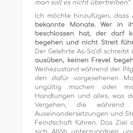
man soll es nicht übertreiben.
“
Ich möchte hinzufügen, dass 
bekannte Monate. Wer in ihn
beschlossen hat, der darf k
begehen und nicht Streit führ
Der Gelehrte As-Sa‘dî schreibt i
ausüben, keinen Frevel begeh
Weihezustand während der Pilge
den dafür vorgesehenen Mon
ungültig machen oder min
Handlungen und alles, was d
Vergehen, die während 
Auseinandersetzungen und Strei
Feindschaft führen. Das Ziel d
sich Allâh unterzuordnen u