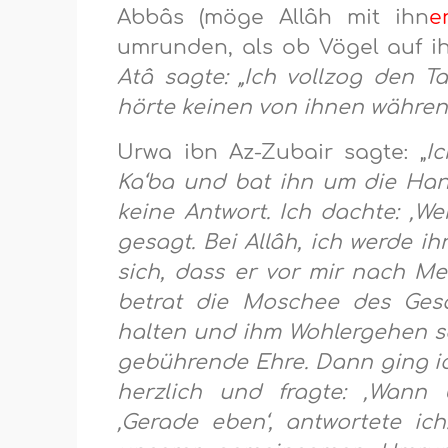
Abbâs (möge Allâh mit ihn
e
umrunden, als ob Vögel auf ih
Atâ sagte: „Ich vollzog den 
hörte keinen von ihnen währen
Urwa ibn Az-Zubair sagte: „
I
Ka‘ba und bat ihn um die Han
keine Antwort. Ich dachte: ‚W
gesagt. Bei Allâh, ich werde i
sich, dass er vor mir nach M
betrat die Moschee des Gesa
halten und ihm Wohlergehen sc
gebührende Ehre. Dann ging ic
herzlich und fragte: ‚Wann
‚Gerade eben‘, antwortete ic