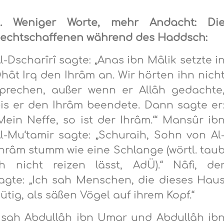
. Weniger Worte, mehr Andacht: Di
echtschaffenen während des Haddsch:
l-Dscharîrî sagte: „Anas ibn Mâlik setzte i
hât Irq den Ihrâm an. Wir hörten ihn nich
prechen, außer wenn er Allâh gedachte
is er den Ihrâm beendete. Dann sagte er
Mein Neffe, so ist der Ihrâm.‘“ Mansûr ib
l-Mu‘tamir sagte: „Schuraih, Sohn von Al
 Ihrâm stumm wie eine Schlange (wörtl. tau
 nicht reizen lässt, AdÜ).“ Nâfi, de
agte: „Ich sah Menschen, die dieses Hau
tig, als säßen Vögel auf ihrem Kopf.“
h sah Abdullâh ibn Umar und Abdullâh ib