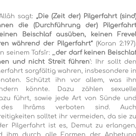
Allâh sagt:
„Die (Zeit der) Pilgerfahrt (sind
en die (Durchführung der) Pilgerfahr
einen Beischlaf ausüben, keinen Freve
en während der Pilgerfahrt“
(Koran 2:197)
n seinem Tafsîr: „‚
der darf keinen Beischla
en und nicht Streit führen
‘: Ihr sollt de
rfahrt sorgfältig wahren, insbesondere i
aten. Schützt ihn vor allem, was ih
dern könnte. Dazu zählen sexuell
azu führt, sowie jede Art von Sünde un
des Ihrâms verboten sind. Auc
tigkeiten solltet ihr vermeiden, da sie z
er Pilgerfahrt ist es, Demut zu erlangen
nd ihm durch alle Formen der Anbetun