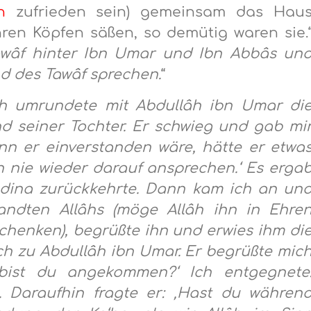
n
zufrieden sein) gemeinsam das Hau
ren Köpfen säßen, so demütig waren sie.
Tawâf hinter Ibn Umar und Ibn Abbâs un
d des Tawâf sprechen.
“
ch umrundete mit Abdullâh ibn Umar di
d seiner Tochter. Er schwieg und gab mi
enn er einverstanden wäre, hätte er etwa
hn nie wieder darauf ansprechen.‘ Es erga
edina zurückkehrte. Dann kam ich an un
ndten Allâhs (möge Allâh ihn in Ehre
henken), begrüßte ihn und erwies ihm di
h zu Abdullâh ibn Umar. Er begrüßte mic
 bist du angekommen?‘ Ich entgegnete
h. Daraufhin fragte er: ‚Hast du währen