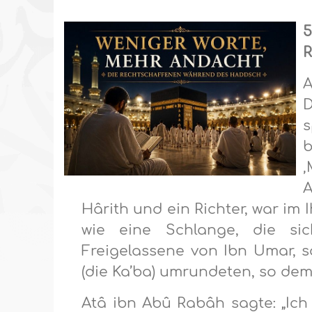
5
R
A
D
s
b
‚
A
Hârith und ein Richter, war im
wie eine Schlange, die sich
Freigelassene von Ibn Umar, s
(die Ka’ba) umrundeten, so demü
Atâ ibn Abû Rabâh sagte: „Ic