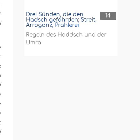
s
“
Drei Sünden, die den
14
Hadsch gefährden: Streit,
d
Arroganz, Prahlerei
Regeln des Haddsch und der
Umra
e
r
s
b
d
n
e
h
:
d