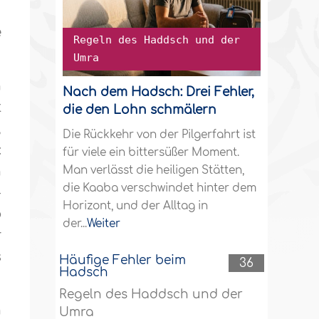
e
Regeln des Haddsch und der
Umra
n
Nach dem Hadsch: Drei Fehler,
t
die den Lohn schmälern
,
Die Rückkehr von der Pilgerfahrt ist
:
für viele ein bittersüßer Moment.
n
Man verlässt die heiligen Stätten,
die Kaaba verschwindet hinter dem
-
Horizont, und der Alltag in
b
der...
Weiter
r
s
Häufige Fehler beim
36
Hadsch
Regeln des Haddsch und der
n
Umra