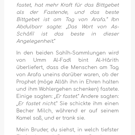
fastet, hat mehr Kraft für das Bittgebet
als der Fastende, und das beste
Bittgebet ist am Tag von Arafa.“ Ibn
Abdulbarr sagte: „Das Wort von As-
Schâfiî ist das beste in dieser
Angelegenheit.
“
In den beiden Sahîh-Sammlungen wird
von Umm Al-Fadl bint Al-Hârith
überliefert, dass die Menschen am Tag
von Arafa uneins darüber waren, ob der
Prophet (möge Allâh ihn in Ehren halten
und ihm Wohlergehen schenken) fastete.
Einige sagten: „
Er fastet.
“ Andere sagten:
„
Er fastet nicht.
“ Sie schickte ihm einen
Becher Milch, während er auf seinem
Kamel saß, und er trank sie.
Mein Bruder, du siehst, in welch tiefster