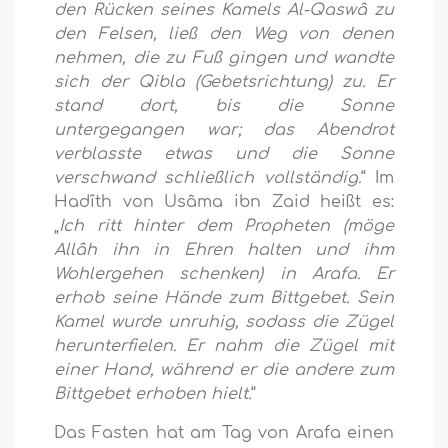
den Rücken seines Kamels Al-Qaswâ zu
den Felsen, ließ den Weg von denen
nehmen, die zu Fuß gingen und wandte
sich der Qibla (Gebetsrichtung) zu. Er
stand dort, bis die Sonne
untergegangen war; das Abendrot
verblasste etwas und die Sonne
verschwand schließlich vollständig.
“ Im
Hadîth von Usâma ibn Zaid heißt es:
„
Ich ritt hinter dem Propheten (möge
Allâh ihn in Ehren halten und ihm
Wohlergehen schenken) in Arafa. Er
erhob seine Hände zum Bittgebet. Sein
Kamel wurde unruhig, sodass die Zügel
herunterfielen. Er nahm die Zügel mit
einer Hand, während er die andere zum
Bittgebet erhoben hielt.
“
Das Fasten hat am Tag von Arafa einen