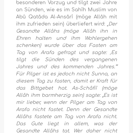
besonderen Vorzug und tilgt zwei Jahre
an Sünden, wie es im Sahîh Muslim von
Abû Qatâda Al-Ansârî (möge Allâh mit
ihm zufrieden sein) überliefert wird: „
Der
Gesandte Allâhs (möge Allâh ihn in
Ehren halten und ihm Wohlergehen
schenken) wurde über das Fasten am
Tag von Arafa gefragt und sagte: ‚Es
tilgt die Sünden des vergangenen
Jahres und des kommenden Jahres.‘“
Für Pilger ist es jedoch nicht Sunna, an
diesem Tag zu fasten, damit er Kraft für
das Bittgebet hat. As-Schâfiî (möge
Allâh ihm barmherzig sein) sagte: „Es ist
mir lieber, wenn der Pilger am Tag von
Arafa nicht fastet. Denn der Gesandte
Allâhs fastete am Tag von Arafa nicht.
Das Gute liegt in allem, was der
Gesandte Allâhs tat. Wer daher nicht