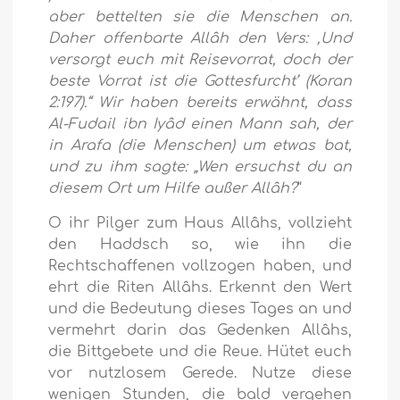
aber bettelten sie die Menschen an.
Daher offenbarte Allâh den Vers:
‚Und
versorgt euch mit Reisevorrat, doch der
beste Vorrat ist die Gottesfurcht’
(Koran
2:197).“ Wir haben bereits erwähnt, dass
Al-Fudail ibn Iyâd einen Mann sah, der
in Arafa (die Menschen) um etwas bat,
und zu ihm sagte: „Wen ersuchst du an
diesem Ort um Hilfe außer Allâh?
“
O ihr Pilger zum Haus Allâhs, vollzieht
den Haddsch so, wie ihn die
Rechtschaffenen vollzogen haben, und
ehrt die Riten Allâhs. Erkennt den Wert
und die Bedeutung dieses Tages an und
vermehrt darin das Gedenken Allâhs,
die Bittgebete und die Reue. Hütet euch
vor nutzlosem Gerede. Nutze diese
wenigen Stunden, die bald vergehen