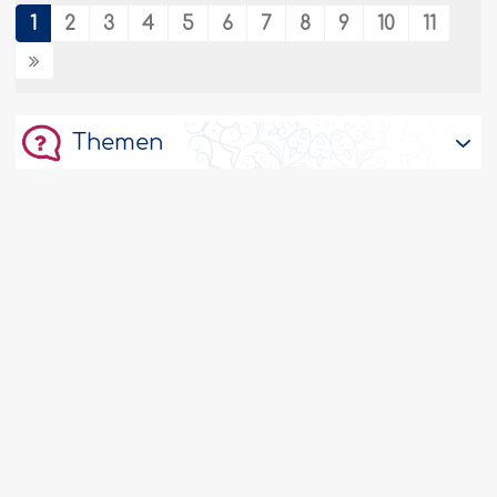
Islâm bedeutet Hingabe an Allâh den
1
2
3
4
5
6
7
8
9
10
11
Herrn der Welten, indem man Ihm
gehorcht, Seinen Geboten folgt und den
Ungehorsam Ihm gegenüber meidet. Der
Islâm beschränkt..
Weiter
Themen
175597
23/09/2025
Servicevereinbarung
Islâmisierung des Wissens
Man muss die Denkweisen refomieren und
eine reine und klare Vision für die
verschiedenen Denkphasen entwickeln.
Alle Wissensbereiche kann man nach der
© 2008-2026. IslamWeb. Alle Rechte vorbehalten
flexiblen und umfassenden islâmischen
Perspektive regeln, die alle Teile eines
wissenschaftlichen Themas umfasst
(Zielsetzung, Methodik, Fakten und Praxis).
Während die Wissenschaft..
Weiter
Deutsch
175605
23/09/2025