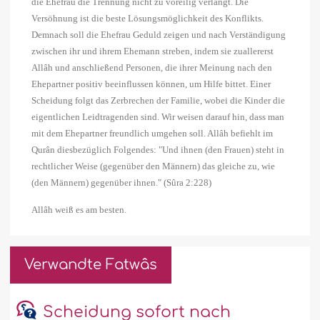
die Ehefrau die Trennung nicht zu voreilig verlangt. Die
Versöhnung ist die beste Lösungsmöglichkeit des Konflikts.
Demnach soll die Ehefrau Geduld zeigen und nach Verständigung
zwischen ihr und ihrem Ehemann streben, indem sie zuallererst
Allâh und anschließend Personen, die ihrer Meinung nach den
Ehepartner positiv beeinflussen können, um Hilfe bittet. Einer
Scheidung folgt das Zerbrechen der Familie, wobei die Kinder die
eigentlichen Leidtragenden sind. Wir weisen darauf hin, dass man
mit dem Ehepartner freundlich umgehen soll. Allâh befiehlt im
Qurân diesbezüglich Folgendes:
"Und ihnen (den Frauen) steht in
rechtlicher Weise (gegenüber den Männern) das gleiche zu, wie
(den Männern) gegenüber ihnen."
(Sûra 2:228)
Allâh weiß es am besten.
Verwandte Fatwâs
Scheidung sofort nach