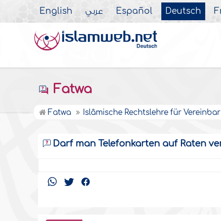
English
عربي
Español
Deutsch
F
Fatwa
Fatwa
Islâmische Rechtslehre für Vereinba
Darf man Telefonkarten auf Raten ve