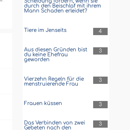
re.
Scheidung fordern, wenn sie
durch den Beischlaf mit ihrem
Mann Schaden erleidet?
Tiere im Jenseits
4
Aus diesen Gründen bist
3
du keine Ehefrau
geworden
Vierzehn Regeln für die
3
menstruierende Frau
Frauen küssen
3
Das Verbinden von zwei
3
Gebeten nach den