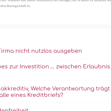
chen Verkäufer und Käufer hinsichtlich des Betrages, der in Raten zu bezahlen wä
edem Ratengeschäft ist.
 Firma nicht nutzlos ausgeben
s zur Investition … zwischen Erlaubnis
kkreditiv, Welche Verantwortung trägt
lle eines Kreditbriefs?
denfreiheit