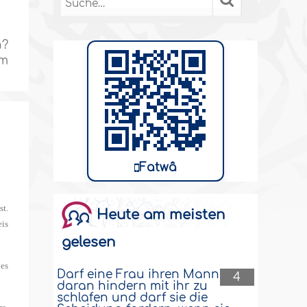
n?
um
Fatwâ
st.
Heute am meisten
eis
gelesen
 es
Darf eine Frau ihren Mann
4
daran hindern mit ihr zu
schlafen und darf sie die