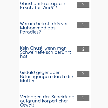
Ghusl am Freitag: ein
2
Ersatz für Wudû?
Warum betrat Idrîs vor
2
Muhammad das
Paradies?
Kein Ghusl, wenn man
2
Schweinefleisch berührt
hat
Geduld gegenüber
2
Belästigungen durch die
Mutter
Verlangen der Scheidung
2
aufgrund körperlicher
Gewalt