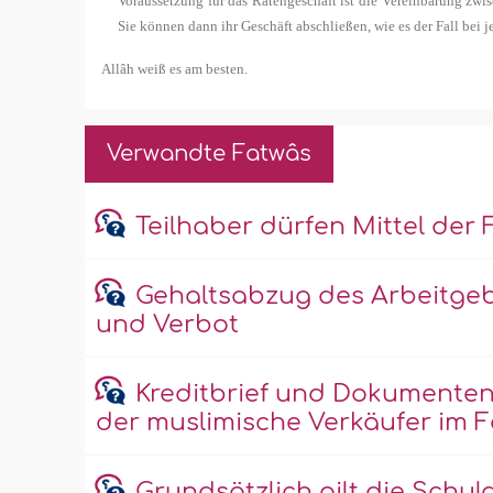
Voraussetzung für das Ratengeschäft ist die Vereinbarung zwis
Sie können dann ihr Geschäft abschließen, wie es der Fall bei j
Allâh weiß es am besten.
Verwandte Fatwâs
Teilhaber dürfen Mittel der
Gehaltsabzug des Arbeitgebe
und Verbot
Kreditbrief und Dokumentena
der muslimische Verkäufer im Fa
Grundsätzlich gilt die Schul