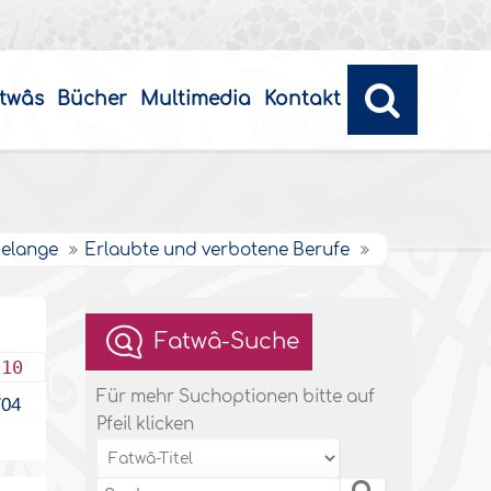
twâs
Bücher
Multimedia
Kontakt
belange
Erlaubte und verbotene Berufe
Fatwâ-Suche
010
Für mehr Suchoptionen bitte auf
04
Pfeil klicken