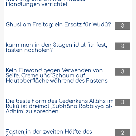
Handlungen verrichtet
Ghusl am Freitag: ein Ersatz für Wudû?
3
kann man in den 3tagen id ul fitr fest,
3
fasten nacholen?
Kein Einwand gegen Verwenden von
3
Seife, Creme und Schaum auf
Hautoberfläche während des Fastens
Die beste Form des Gedenkens Allâhs im
3
Rukû ist dreimal „Subhâna Rabbiyya al-
Adhîm“ zu sprechen.
Fasten in der zweiten Hälfte des
2