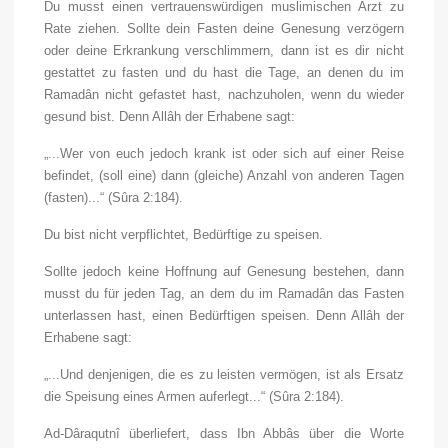
Du musst einen vertrauenswürdigen muslimischen Arzt zu
Rate ziehen. Sollte dein Fasten deine Genesung verzögern
oder deine Erkrankung verschlimmern, dann ist es dir nicht
gestattet zu fasten und du hast die Tage, an denen du im
Ramadân nicht gefastet hast, nachzuholen, wenn du wieder
gesund bist. Denn Allâh der Erhabene sagt:
„...Wer von euch jedoch krank ist oder sich auf einer Reise
befindet, (soll eine) dann (gleiche) Anzahl von anderen Tagen
(fasten)...“
(Sûra 2:184).
Du bist nicht verpflichtet, Bedürftige zu speisen.
Sollte jedoch keine Hoffnung auf Genesung bestehen, dann
musst du für jeden Tag, an dem du im Ramadân das Fasten
unterlassen hast, einen Bedürftigen speisen. Denn Allâh der
Erhabene sagt:
„...Und denjenigen, die es zu leisten vermögen, ist als Ersatz
die Speisung eines Armen auferlegt...“
(Sûra 2:184).
Ad-D
â
raqutnî überliefert, dass Ibn Abbâs über die Worte