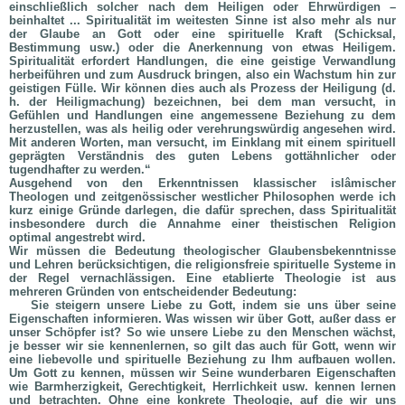
einschließlich solcher nach dem Heiligen oder Ehrwürdigen –
beinhaltet ... Spiritualität im weitesten Sinne ist also mehr als nur
der Glaube an Gott oder eine spirituelle Kraft (Schicksal,
Bestimmung usw.) oder die Anerkennung von etwas Heiligem.
Spiritualität erfordert Handlungen, die eine geistige Verwandlung
herbeiführen und zum Ausdruck bringen, also ein Wachstum hin zur
geistigen Fülle. Wir können dies auch als Prozess der Heiligung (d.
h. der Heiligmachung) bezeichnen, bei dem man versucht, in
Gefühlen und Handlungen eine angemessene Beziehung zu dem
herzustellen, was als heilig oder verehrungswürdig angesehen wird.
Mit anderen Worten, man versucht, im Einklang mit einem spirituell
geprägten Verständnis des guten Lebens gottähnlicher oder
tugendhafter zu werden.“
Ausgehend von den Erkenntnissen klassischer islâmischer
Theologen und zeitgenössischer westlicher Philosophen werde ich
kurz einige Gründe darlegen, die dafür sprechen, dass Spiritualität
insbesondere durch die Annahme einer theistischen Religion
optimal angestrebt wird.
Wir müssen die Bedeutung theologischer Glaubensbekenntnisse
und Lehren berücksichtigen, die religionsfreie spirituelle Systeme in
der Regel vernachlässigen. Eine etablierte Theologie ist aus
mehreren Gründen von entscheidender Bedeutung:
Sie steigern unsere Liebe zu Gott, indem sie uns über seine
Eigenschaften informieren. Was wissen wir über Gott, außer dass er
unser Schöpfer ist? So wie unsere Liebe zu den Menschen wächst,
je besser wir sie kennenlernen, so gilt das auch für Gott, wenn wir
eine liebevolle und spirituelle Beziehung zu Ihm aufbauen wollen.
Um Gott zu kennen, müssen wir Seine wunderbaren Eigenschaften
wie Barmherzigkeit, Gerechtigkeit, Herrlichkeit usw. kennen lernen
und betrachten. Ohne eine konkrete Theologie, auf die wir uns