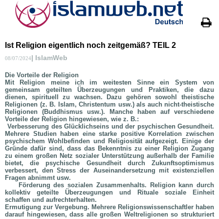
Ist Religion eigentlich noch zeitgemäß? TEIL 2
| IslamWeb
08/07/2024
Die Vorteile der Religion
Mit Religion meine ich im weitesten Sinne ein System von
gemeinsam geteilten Überzeugungen und Praktiken, die dazu
dienen, spirituell zu wachsen. Dazu gehören sowohl theistische
Religionen (z. B. Islam, Christentum usw.) als auch nicht-theistische
Religionen (Buddhismus usw.). Manche haben auf verschiedene
Vorteile der Religion hingewiesen, wie z. B.:
Verbesserung des Glücklichseins und der psychischen Gesundheit.
Mehrere Studien haben eine starke positive Korrelation zwischen
psychischem Wohlbefinden und Religiosität aufgezeigt. Einige der
Gründe dafür sind, dass das Bekenntnis zu einer Religion Zugang
zu einem großen Netz sozialer Unterstützung außerhalb der Familie
bietet, die psychische Gesundheit durch Zukunftsoptimismus
verbessert, den Stress der Auseinandersetzung mit existenziellen
Fragen abnimmt usw.
Förderung des sozialen Zusammenhalts. Religion kann durch
kollektiv geteilte Überzeugungen und Rituale soziale Einheit
schaffen und aufrechterhalten.
Ermutigung zur Vergebung. Mehrere Religionswissenschaftler haben
darauf hingewiesen, dass alle großen Weltreligionen so strukturiert