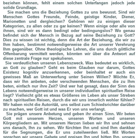
beziehen können, fehlt einem solchen Unterfangen jedoch jede
solide Grundlage.
Sie machen uns die Beziehung Gottes zu uns bewusst. Sind wir
Menschen Gottes Freunde, Feinde, geistige Kinder, Diener,
Marionetten und dergleichen? Gehören wir zu einigen dieser
Kategorien, zu allen oder zu gar keinen? Wenn einige oder alle von
ihnen, sind wir es dann bedingt oder bedingungslos? Wo genau
befindet sich der Mensch in Bezug auf seine Beziehung zu Gott?
Dies zu wissen ist wichtig, denn die Art der Beziehung, die wir zu
Ihm haben, bestimmt notwendigerweise die Art unserer Verehrung
Ihm gegenüber. Ohne theologische Lehren, die uns durch göttliche
Offenbarung vermittelt werden, könnten wir über die Antwort auf
diese zentrale Frage nur spekulieren.
Sie verdeutlichen unseren Lebenszweck. Was bedeutet es wirklich,
an Gott zu glauben? Geht es beim Glauben nur darum, Gottes
Existenz kognitiv anzuerkennen, oder beinhaltet er auch ein
gewisses Maß an Unterwerfung unter Seinen Willen? Möchte Er,
dass wir Ihn anbeten, oder verschwenden Menschen, die zu Ihm
beten, einfach nur ihre Zeit? Und wer hat gesagt, dass der Sinn des
Lebens notwendigerweise in unserer individuellen spirituellen Reise
liegt? Vielleicht gibt es etwas Größeres im Leben als unser Streben
nach spirituellen Reisen, durch die wir uns innerlich wohler fühlen?
Wir haben nicht die Autorität, uns selbst zum Schiedsrichter darüber
zu machen, wer Gott ist und was Er von uns verlangt.
Sie prägen unsere Anbetung und geben ihr einen Sinn. Wir beten
Gott mit unserem Herzen, unseren Worten und unseren
Körpergliedern an. Mit unserem Herzen lieben wir Ihn und sehnen
uns danach, Ihn zu sehen. Wir fürchten Ihn und sind Ihm dankbar
für die Segnungen, die Er uns zuteilwerden ließ. Mit Worten
sprechen wir unsere Gebete und preisen Ihn und bitten Ihn, unsere