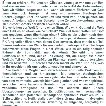
Bitten zu erhören. Mit unseren Gliedern verneigen wir uns vor Ihm
und werfen uns vor Ihm nieder – der höchste Akt der Unterwerfung.
Was wir fühlen, sagen und tun, wenn wir unsere Ehrfurcht vor Gott
zum Ausdruck bringen, ist eng mit unseren theologischen
Überzeugungen über Ihn verknüpft und wird von ihnen geleitet. Die
ganze Anbetung wäre zum Beispiel reine Zeitverschwendung, wenn
sich dieser Gott als deistisch erweisen würde.
Sie verleihen der Welt für uns einen Sinn. Wie wirkt Gott auf die Welt
ein? Gibt es so etwas wie Schicksal? Wie viel freien Willen hat Gott
uns gegeben, wenn überhaupt einen? Gibt es ein Leben nach dem
Tod oder einen Weg zur Rettung? Und wenn ja, ist dieses Leben eine
Prüfung voller Härten, von denen Gott erwartet, dass wir sie als Teil
Seines umfassenden Plans für uns geduldig ertragen? Die Theologie
beantwortet diese Fragen in einer Weise, wie es ein religionsfreier
Rahmen der Spiritualität niemals könnte. Sie gibt uns einen
Leitfaden an die Hand, der es uns ermöglicht, die Ereignisse dieser
Welt als Teil von Gottes größerem Plan wahrzunehmen, zu verstehen
und zu bewerten. Ein solches Wissen macht die Welt und das, was
in ihr geschieht, für uns bedeutungsvoller und sinnvoller.
Sie bieten die Möglichkeit, verschiedene spirituelle Praktiken zu
thematisieren und zu hinterfragen. Mit unseren theologischen
Überzeugungen können wir ein systematisches und kohärentes Bild
von dem vermitteln, was wir über Gott glauben und wie wir spirituell
versuchen, eine liebevolle Beziehung zu Ihm zu entwickeln. Dies
wiederum ermöglicht es uns, mit anderen über unsere
Überzeugungen zu sprechen. Es befähigt uns auch, vermeintlich
schädliche und potenziell schädigende spirituelle Praktiken (z. B.
Selbstgeißelung, Heilkristalle usw.), die sich manchmal in Mysterien
kleiden, um einer kritischen Bewertung zu entgehen, sorgfältig zu
beurteilen.