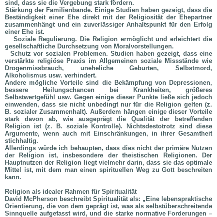
sind, dass sie die Vergebung stark fördern.
Stärkung der Familienbande. Einige Studien haben gezeigt, dass die
Beständigkeit einer Ehe direkt mit der Religiosität der Ehepartner
zusammenhängt und ein zuverlässiger Anhaltspunkt für den Erfolg
einer Ehe ist.
Soziale Regulierung. Die Religion ermöglicht und erleichtert die
gesellschaftliche Durchsetzung von Moralvorstellungen.
Schutz vor sozialen Problemen. Studien haben gezeigt, dass eine
verstärkte religiöse Praxis im Allgemeinen soziale Missstände wie
Drogenmissbrauch, uneheliche Geburten, Selbstmord,
Alkoholismus usw. verhindert.
Andere mögliche Vorteile sind die Bekämpfung von Depressionen,
bessere Heilungschancen bei Krankheiten, größeres
Selbstwertgefühl usw. Gegen einige dieser Punkte ließe sich jedoch
einwenden, dass sie nicht unbedingt nur für die Religion gelten (z.
B. sozialer Zusammenhalt). Außerdem hängen einige dieser Vorteile
stark davon ab, wie ausgeprägt die Qualität der betreffenden
Religion ist (z. B. soziale Kontrolle). Nichtsdestotrotz sind diese
Argumente, wenn auch mit Einschränkungen, in ihrer Gesamtheit
stichhaltig.
Allerdings würde ich behaupten, dass dies nicht der primäre Nutzen
der Religion ist, insbesondere der theistischen Religionen. Der
Hauptnutzen der Religion liegt vielmehr darin, dass sie das optimale
Mittel ist, mit dem man einen spirituellen Weg zu Gott beschreiten
kann.
Religion als idealer Rahmen für Spiritualität
David McPherson beschreibt Spiritualität als: „Eine lebenspraktische
Orientierung, die von dem geprägt ist, was als selbstüberschreitende
Sinnquelle aufgefasst wird, und die starke normative Forderungen –