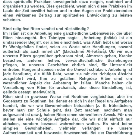
dass spirituelle Praktiken unweigerlich dazu neigen, routiniert und
organisiert zu werden. Dies geschieht, wenn sich diese Praktiken im
Laufe der Zeit bewährt haben und in den Augen der Praktizierenden
einen wirksamen Beitrag zur spirituellen Entwicklung zu leisten
scheinen.
Sind religiöse Riten veraltet und rückständig?
Im Islâm ist die Anbetung eine ganzheitliche Lebensweise, die über
Riten hinausgeht. Ibn Taimiyya sagte: „Anbetung (Ibâda) ist ein
umfassender Begriff, der alles einschließt, was Allâh liebt und woran
Er Wohlgefallen findet, seien es Worte oder Handlungen, sowohl
äußerlich als auch innerlich“ (Madschmû Al-Fatâwâ). Ob wir nun
unseren Eltern gegenüber gehorsam sind, Almosen geben, Kranke
besuchen, anderen helfen, verwandtschaftliche Beziehungen
pflegen, in unseren Geschäften ehrlich sind, für Unterdrückt
eintreten, Hungernd speisen oder die Umwelt schützen: Anbetung ist
jede Handlung, die Allâh liebt, wenn sie mit der richtigen Absicht
ausgeführt wird, Ihm zu gefallen. Religiöse Riten sind ein
wesentlicher Aspekt der Anbetung im Islâm. Manche halten die
Vorstellung von Riten für archaisch, aber diese Einstellung ist,
gelinde gesagt, merkwürdig.
Riten sind in gewisser Weise mit Routinen vergleichbar, aber im
Gegensatz zu Routinen, bei denen es sich in der Regel um Aufgaben
handelt, die wir wie Gewohnheiten betrachten (z. B. frühstücken,
bevor man zur Schule geht, das Bett machen, nachdem man
aufgewacht ist usw.), haben Riten einen sinnvolleren Zweck. Für uns
stellen sie eine wichtige Aufgabe dar, die wir nicht einfach nur
abhaken, sondern bewusst wahrnehmen wollen. Es sind keine
simplen Gewohnheiten, vielmehr verlangen sie unsere
Aufmerksamkeit und bewusste Anwesenheit. Bei der Durchführung