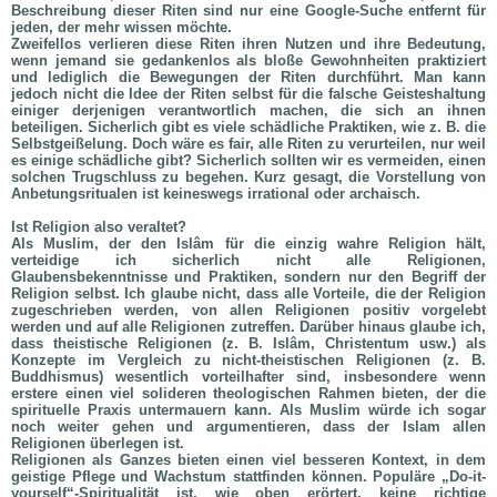
Beschreibung dieser Riten sind nur eine Google-Suche entfernt für
jeden, der mehr wissen möchte.
Zweifellos verlieren diese Riten ihren Nutzen und ihre Bedeutung,
wenn jemand sie gedankenlos als bloße Gewohnheiten praktiziert
und lediglich die Bewegungen der Riten durchführt. Man kann
jedoch nicht die Idee der Riten selbst für die falsche Geisteshaltung
einiger derjenigen verantwortlich machen, die sich an ihnen
beteiligen. Sicherlich gibt es viele schädliche Praktiken, wie z. B. die
Selbstgeißelung. Doch wäre es fair, alle Riten zu verurteilen, nur weil
es einige schädliche gibt? Sicherlich sollten wir es vermeiden, einen
solchen Trugschluss zu begehen. Kurz gesagt, die Vorstellung von
Anbetungsritualen ist keineswegs irrational oder archaisch.
Ist Religion also veraltet?
Als Muslim, der den Islâm für die einzig wahre Religion hält,
verteidige ich sicherlich nicht alle Religionen,
Glaubensbekenntnisse und Praktiken, sondern nur den Begriff der
Religion selbst. Ich glaube nicht, dass alle Vorteile, die der Religion
zugeschrieben werden, von allen Religionen positiv vorgelebt
werden und auf alle Religionen zutreffen. Darüber hinaus glaube ich,
dass theistische Religionen (z. B. Islâm, Christentum usw.) als
Konzepte im Vergleich zu nicht-theistischen Religionen (z. B.
Buddhismus) wesentlich vorteilhafter sind, insbesondere wenn
erstere einen viel solideren theologischen Rahmen bieten, der die
spirituelle Praxis untermauern kann. Als Muslim würde ich sogar
noch weiter gehen und argumentieren, dass der Islam allen
Religionen überlegen ist.
Religionen als Ganzes bieten einen viel besseren Kontext, in dem
geistige Pflege und Wachstum stattfinden können. Populäre „Do-it-
yourself“-Spiritualität ist, wie oben erörtert, keine richtige