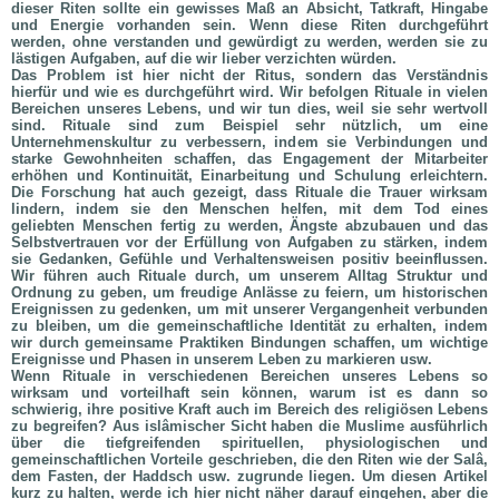
dieser Riten sollte ein gewisses Maß an Absicht, Tatkraft, Hingabe
und Energie vorhanden sein. Wenn diese Riten durchgeführt
werden, ohne verstanden und gewürdigt zu werden, werden sie zu
lästigen Aufgaben, auf die wir lieber verzichten würden.
Das Problem ist hier nicht der Ritus, sondern das Verständnis
hierfür und wie es durchgeführt wird. Wir befolgen Rituale in vielen
Bereichen unseres Lebens, und wir tun dies, weil sie sehr wertvoll
sind. Rituale sind zum Beispiel sehr nützlich, um eine
Unternehmenskultur zu verbessern, indem sie Verbindungen und
starke Gewohnheiten schaffen, das Engagement der Mitarbeiter
erhöhen und Kontinuität, Einarbeitung und Schulung erleichtern.
Die Forschung hat auch gezeigt, dass Rituale die Trauer wirksam
lindern, indem sie den Menschen helfen, mit dem Tod eines
geliebten Menschen fertig zu werden, Ängste abzubauen und das
Selbstvertrauen vor der Erfüllung von Aufgaben zu stärken, indem
sie Gedanken, Gefühle und Verhaltensweisen positiv beeinflussen.
Wir führen auch Rituale durch, um unserem Alltag Struktur und
Ordnung zu geben, um freudige Anlässe zu feiern, um historischen
Ereignissen zu gedenken, um mit unserer Vergangenheit verbunden
zu bleiben, um die gemeinschaftliche Identität zu erhalten, indem
wir durch gemeinsame Praktiken Bindungen schaffen, um wichtige
Ereignisse und Phasen in unserem Leben zu markieren usw.
Wenn Rituale in verschiedenen Bereichen unseres Lebens so
wirksam und vorteilhaft sein können, warum ist es dann so
schwierig, ihre positive Kraft auch im Bereich des religiösen Lebens
zu begreifen? Aus islâmischer Sicht haben die Muslime ausführlich
über die tiefgreifenden spirituellen, physiologischen und
gemeinschaftlichen Vorteile geschrieben, die den Riten wie der Salâ,
dem Fasten, der Haddsch usw. zugrunde liegen. Um diesen Artikel
kurz zu halten, werde ich hier nicht näher darauf eingehen, aber die