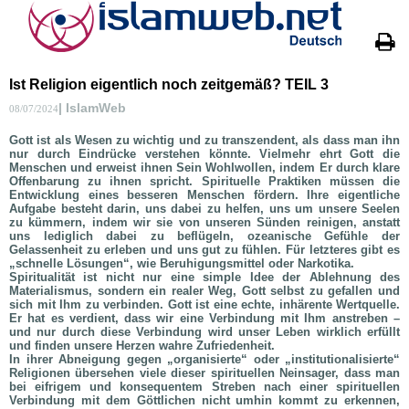
Ist Religion eigentlich noch zeitgemäß? TEIL 3
| IslamWeb
08/07/2024
Gott ist als Wesen zu wichtig und zu transzendent, als dass man ihn
nur durch Eindrücke verstehen könnte. Vielmehr ehrt Gott die
Menschen und erweist ihnen Sein Wohlwollen, indem Er durch klare
Offenbarung zu ihnen spricht. Spirituelle Praktiken müssen die
Entwicklung eines besseren Menschen fördern. Ihre eigentliche
Aufgabe besteht darin, uns dabei zu helfen, uns um unsere Seelen
zu kümmern, indem wir sie von unseren Sünden reinigen, anstatt
uns lediglich dabei zu beflügeln, ozeanische Gefühle der
Gelassenheit zu erleben und uns gut zu fühlen. Für letzteres gibt es
„schnelle Lösungen“, wie Beruhigungsmittel oder Narkotika.
Spiritualität ist nicht nur eine simple Idee der Ablehnung des
Materialismus, sondern ein realer Weg, Gott selbst zu gefallen und
sich mit Ihm zu verbinden. Gott ist eine echte, inhärente Wertquelle.
Er hat es verdient, dass wir eine Verbindung mit Ihm anstreben –
und nur durch diese Verbindung wird unser Leben wirklich erfüllt
und finden unsere Herzen wahre Zufriedenheit.
In ihrer Abneigung gegen „organisierte“ oder „institutionalisierte“
Religionen übersehen viele dieser spirituellen Neinsager, dass man
bei eifrigem und konsequentem Streben nach einer spirituellen
Verbindung mit dem Göttlichen nicht umhin kommt zu erkennen,