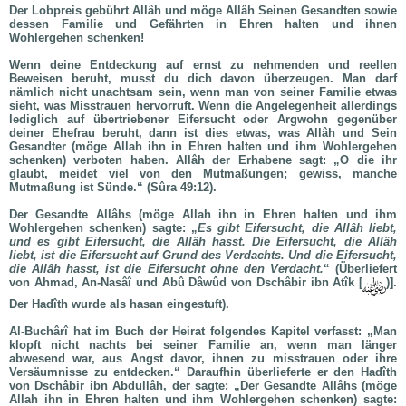
Der Lobpreis gebührt Allâh und möge Allâh Seinen Gesandten sowie
dessen Familie und Gefährten in Ehren halten und ihnen
Wohlergehen schenken!
Wenn deine Entdeckung auf ernst zu nehmenden und reellen
Beweisen beruht, musst du dich davon überzeugen. Man darf
nämlich nicht unachtsam sein, wenn man von seiner Familie etwas
sieht, was Misstrauen hervorruft. Wenn die Angelegenheit allerdings
lediglich auf übertriebener Eifersucht oder Argwohn gegenüber
deiner Ehefrau beruht, dann ist dies etwas, was Allâh und Sein
Gesandter (möge Allah ihn in Ehren halten und ihm Wohlergehen
schenken) verboten haben. Allâh der Erhabene sagt: „O die ihr
glaubt, meidet viel von den Mutmaßungen; gewiss, manche
Mutmaßung ist Sünde.“ (Sûra 49:12).
Der Gesandte Allâhs (möge Allah ihn in Ehren halten und ihm
Wohlergehen schenken) sagte: „
Es gibt Eifersucht, die Allâh liebt,
und es gibt Eifersucht, die Allâh hasst. Die Eifersucht, die Allâh
liebt, ist die Eifersucht auf Grund des Verdachts. Und die Eifersucht,
die Allâh hasst, ist die Eifersucht ohne den Verdacht.
“ (Überliefert
von Ahmad, An-Nasâî und Abû Dâwûd von Dschâbir ibn Atîk [
)].
Der Hadîth wurde als hasan eingestuft).
Al-Buchârî hat im Buch der Heirat folgendes Kapitel verfasst: „Man
klopft nicht nachts bei seiner Familie an, wenn man länger
abwesend war, aus Angst davor, ihnen zu misstrauen oder ihre
Versäumnisse zu entdecken.“ Daraufhin überlieferte er den Hadîth
von Dschâbir ibn Abdullâh, der sagte: „Der Gesandte Allâhs (möge
Allah ihn in Ehren halten und ihm Wohlergehen schenken) sagte: