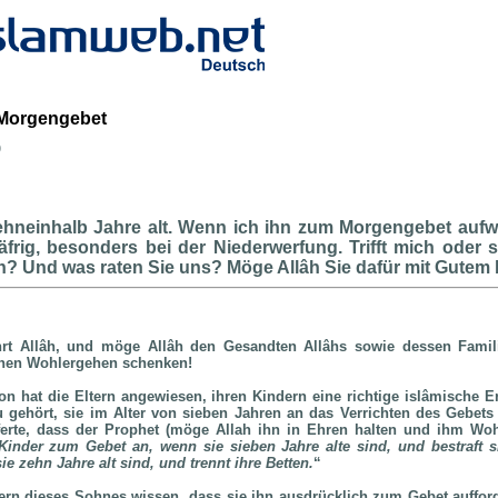
 Morgengebet
b
ehneinhalb Jahre alt. Wenn ich ihn zum Morgengebet aufwe
frig, besonders bei der Niederwerfung. Trifft mich oder 
 Und was raten Sie uns? Möge Allâh Sie dafür mit Gutem
rt Allâh, und möge Allâh den Gesandten Allâhs sowie dessen Famil
hnen Wohlergehen schenken!
on hat die Eltern angewiesen, ihren Kindern eine richtige islâmisch
u gehört, sie im Alter von sieben Jahren an das Verrichten des Gebet
erte, dass der Prophet (möge Allah ihn in Ehren halten und ihm Wo
 Kinder zum Gebet an, wenn sie sieben Jahre alte sind, und bestraft s
ie zehn Jahre alt sind, und trennt ihre Betten.
“
tern dieses Sohnes wissen, dass sie ihn ausdrücklich zum Gebet aufford