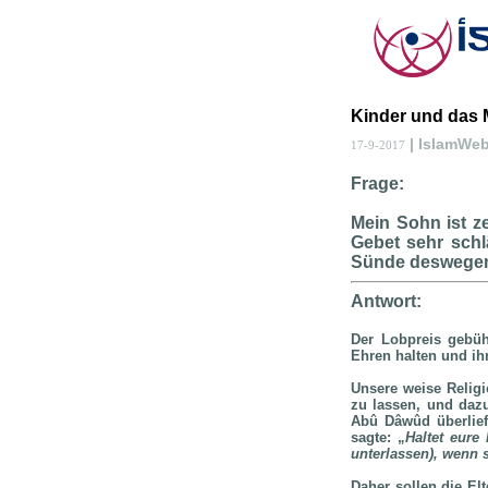
Kinder und das
| IslamWe
17-9-2017
Frage:
Mein Sohn ist z
Gebet sehr schlä
Sünde deswegen?
Antwort:
Der Lobpreis gebüh
Ehren halten und i
Unsere weise Religi
zu lassen, und daz
Abû Dâwûd überlief
sagte: „
Haltet eure
unterlassen), wenn s
Daher sollen die El