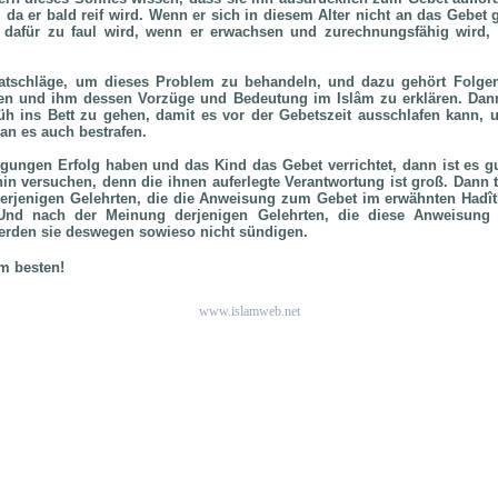
 da er bald reif wird. Wenn er sich in diesem Alter nicht an das Gebet 
r dafür zu faul wird, wenn er erwachsen und zurechnungsfähig wird, 
atschläge, um dieses Problem zu behandeln, und dazu gehört Folge
en und ihm dessen Vorzüge und Bedeutung im Islâm zu erklären. Dan
üh ins Bett zu gehen, damit es vor der Gebetszeit ausschlafen kann, 
an es auch bestrafen.
ungen Erfolg haben und das Kind das Gebet verrichtet, dann ist es g
hin versuchen, denn die ihnen auferlegte Verantwortung ist groß. Dann t
rjenigen Gelehrten, die die Anweisung zum Gebet im erwähnten Hadîth 
. Und nach der Meinung derjenigen Gelehrten, die diese Anweisung
erden sie deswegen sowieso nicht sündigen.
m besten!
www.islamweb.net