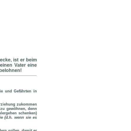
cke, ist er beim
seinen Vater eine
 belohnen!
ie und Gefährten in
e Erziehung zukommen
s zu gewöhnen, denn
hlergehen schenken)
ie (d.h. wenn sie es
ern sollen, damit er