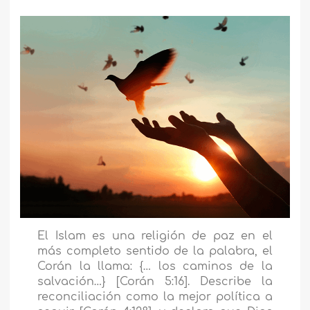
El Islam es una religión de paz en el
más completo sentido de la palabra, el
Corán la llama: {… los caminos de la
salvación…} [Corán 5:16]. Describe la
reconciliación como la mejor política a