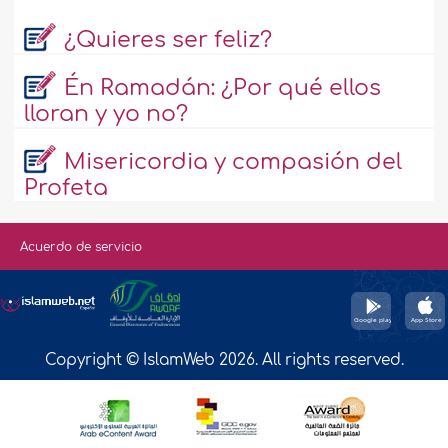
¿Quieres ser feliz?
Én Ramadán: ¿Por qué ellos
lloran y yo no?
Misericordia y compasión del
Profeta
Acuerdo de servicio
Copyright © IslamWeb 2026. All rights reserved.