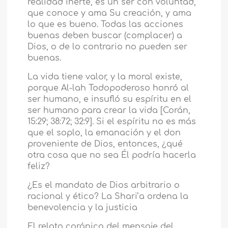
realidad inerte, es un ser con voluntad,
que conoce y ama Su creación, y ama
lo que es bueno. Todas las acciones
buenas deben buscar (complacer) a
Dios, o de lo contrario no pueden ser
buenas.
La vida tiene valor, y la moral existe,
porque Al-lah Todopoderoso honró al
ser humano, e insufló su espíritu en el
ser humano para crear la vida [Corán,
15:29; 38:72; 32:9]. Si el espíritu no es más
que el soplo, la emanación y el don
proveniente de Dios, entonces, ¿qué
otra cosa que no sea Él podría hacerla
feliz?
¿Es el mandato de Dios arbitrario o
racional y ético? La Shari’a ordena la
benevolencia y la justicia
El relato coránico del mensaje del